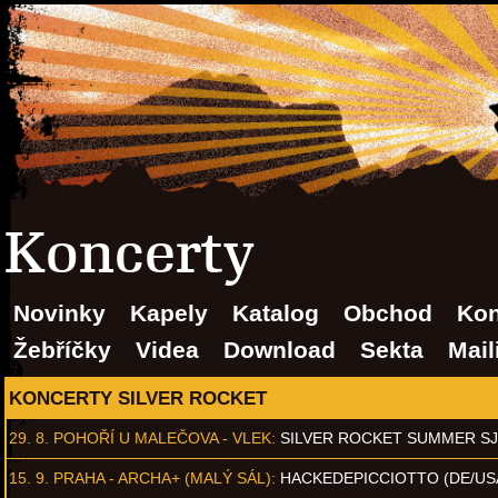
Koncerty
Novinky
Kapely
Katalog
Obchod
Kon
Žebříčky
Videa
Download
Sekta
Mail
KONCERTY SILVER ROCKET
29. 8.
POHOŘÍ U MALEČOVA - VLEK
:
SILVER ROCKET SUMMER S
15. 9.
PRAHA - ARCHA+ (MALÝ SÁL)
:
HACKEDEPICCIOTTO (DE/US