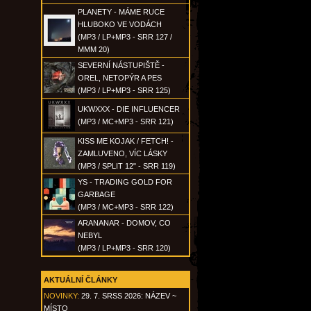
PLANETY - MÁME RUCE
HLUBOKO VE VODÁCH
(MP3 / LP+MP3 - SRR 127 /
MMM 20)
SEVERNÍ NÁSTUPIŠTĚ -
OREL, NETOPÝR A PES
(MP3 / LP+MP3 - SRR 125)
UKWXXX - DIE INFLUENCER
(MP3 / MC+MP3 - SRR 121)
KISS ME KOJAK / FETCH! -
ZAMLUVENO, VÍC LÁSKY
(MP3 / SPLIT 12" - SRR 119)
YS - TRADING GOLD FOR
GARBAGE
(MP3 / MC+MP3 - SRR 122)
ARANANAR - DOMOV, CO
NEBYL
(MP3 / LP+MP3 - SRR 120)
AKTUÁLNÍ ČLÁNKY
NOVINKY:
29. 7. SRSS 2026: NÁZEV ~
MÍSTO