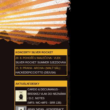
KONCERTY SILVER ROCKET
29. 8.
POHOŘÍ U MALEČOVA - VLEK
:
SILVER ROCKET SUMMER SJEZDOVKA
15. 9.
PRAHA - ARCHA+ (MALÝ SÁL)
:
HACKEDEPICCIOTTO (DE/USA)
AKTUÁLNÍ DESKY
CARDO & DECUMANUS -
BRDSKEJ VLAK DO NEZNÁMA
/ D.C. NOTES
(MP3 / MC+MP3 - SRR 135)
ARAN SATAN - KONSPIRACE