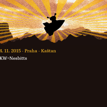
4. 11. 2015 -
Praha - Kaštan
KW=Nesbitts