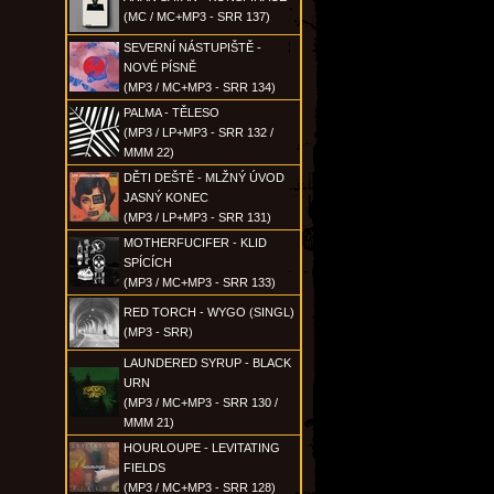
(MC / MC+MP3 - SRR 137)
SEVERNÍ NÁSTUPIŠTĚ -
NOVÉ PÍSNĚ
(MP3 / MC+MP3 - SRR 134)
PALMA - TĚLESO
(MP3 / LP+MP3 - SRR 132 /
MMM 22)
DĚTI DEŠTĚ - MLŽNÝ ÚVOD
JASNÝ KONEC
(MP3 / LP+MP3 - SRR 131)
MOTHERFUCIFER - KLID
SPÍCÍCH
(MP3 / MC+MP3 - SRR 133)
RED TORCH - WYGO (SINGL)
(MP3 - SRR)
LAUNDERED SYRUP - BLACK
URN
(MP3 / MC+MP3 - SRR 130 /
MMM 21)
HOURLOUPE - LEVITATING
FIELDS
(MP3 / MC+MP3 - SRR 128)