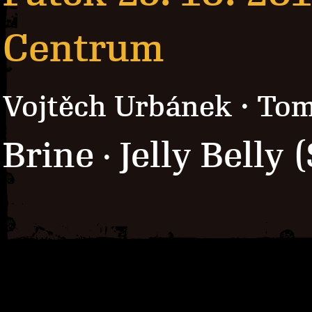
Centrum
Vojtěch Urbánek · To
Brine
Jelly Belly 
·