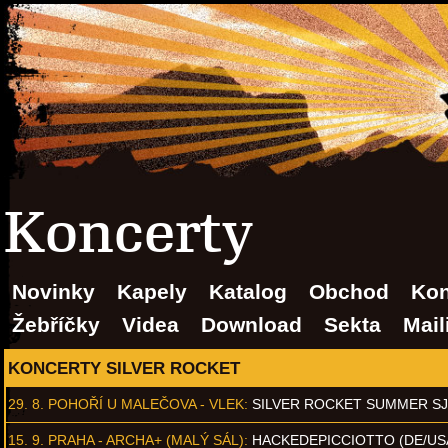
Koncerty
Novinky
Kapely
Katalog
Obchod
Kon
Žebříčky
Videa
Download
Sekta
Mail
KONCERTY SILVER ROCKET
29. 8.
POHOŘÍ U MALEČOVA - VLEK
:
SILVER ROCKET SUMMER S
15. 9.
PRAHA - ARCHA+ (MALÝ SÁL)
:
HACKEDEPICCIOTTO (DE/US