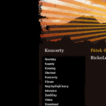
Koncerty
Pátek 4
RickoL
Novinky
Kapely
Katalog
Obchod
Koncerty
Fórum
Nejchytřejší kecy
Inkvizice
Žebříčky
Videa
Download