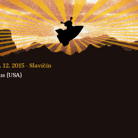
. 12. 2015 -
Slavičín
us (USA)