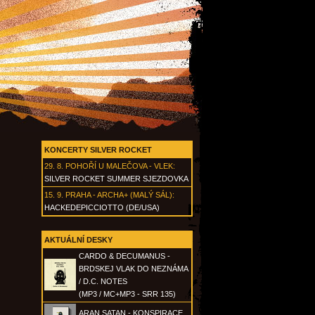
KONCERTY SILVER ROCKET
29. 8.
POHOŘÍ U MALEČOVA - VLEK
:
SILVER ROCKET SUMMER SJEZDOVKA
15. 9.
PRAHA - ARCHA+ (MALÝ SÁL)
:
HACKEDEPICCIOTTO (DE/USA)
AKTUÁLNÍ DESKY
CARDO & DECUMANUS -
BRDSKEJ VLAK DO NEZNÁMA
/ D.C. NOTES
(MP3 / MC+MP3 - SRR 135)
ARAN SATAN - KONSPIRACE