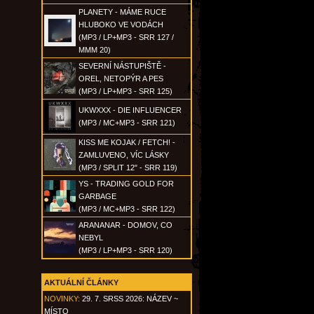
PLANETY - MÁME RUCE
HLUBOKO VE VODÁCH
(MP3 / LP+MP3 - SRR 127 /
MMM 20)
SEVERNÍ NÁSTUPIŠTĚ -
OREL, NETOPÝR A PES
(MP3 / LP+MP3 - SRR 125)
UKWXXX - DIE INFLUENCER
(MP3 / MC+MP3 - SRR 121)
KISS ME KOJAK / FETCH! -
ZAMLUVENO, VÍC LÁSKY
(MP3 / SPLIT 12" - SRR 119)
YS - TRADING GOLD FOR
GARBAGE
(MP3 / MC+MP3 - SRR 122)
ARANANAR - DOMOV, CO
NEBYL
(MP3 / LP+MP3 - SRR 120)
AKTUÁLNÍ ČLÁNKY
NOVINKY:
29. 7. SRSS 2026: NÁZEV ~
MÍSTO