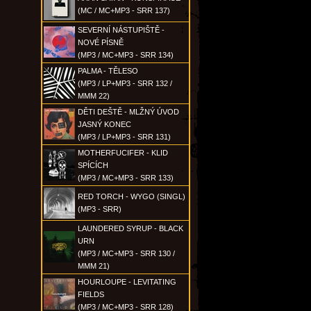
(MC / MC+MP3 - SRR 137)
SEVERNÍ NÁSTUPIŠTĚ -
NOVÉ PÍSNĚ
(MP3 / MC+MP3 - SRR 134)
PALMA - TĚLESO
(MP3 / LP+MP3 - SRR 132 /
MMM 22)
DĚTI DEŠTĚ - MLŽNÝ ÚVOD
JASNÝ KONEC
(MP3 / LP+MP3 - SRR 131)
MOTHERFUCIFER - KLID
SPÍCÍCH
(MP3 / MC+MP3 - SRR 133)
RED TORCH - WYGO (SINGL)
(MP3 - SRR)
LAUNDERED SYRUP - BLACK
URN
(MP3 / MC+MP3 - SRR 130 /
MMM 21)
HOURLOUPE - LEVITATING
FIELDS
(MP3 / MC+MP3 - SRR 128)