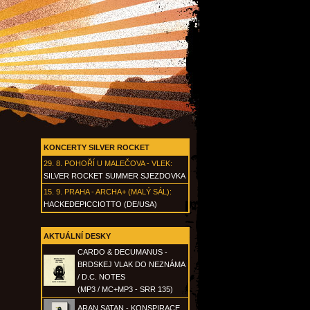
KONCERTY SILVER ROCKET
29. 8.
POHOŘÍ U MALEČOVA - VLEK
:
SILVER ROCKET SUMMER SJEZDOVKA
15. 9.
PRAHA - ARCHA+ (MALÝ SÁL)
:
HACKEDEPICCIOTTO (DE/USA)
AKTUÁLNÍ DESKY
CARDO & DECUMANUS -
BRDSKEJ VLAK DO NEZNÁMA
/ D.C. NOTES
(MP3 / MC+MP3 - SRR 135)
ARAN SATAN - KONSPIRACE