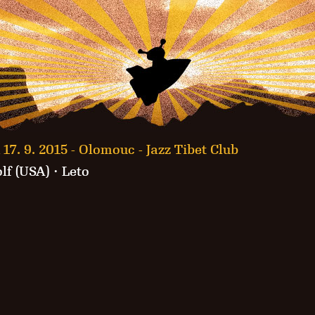
 17. 9. 2015 -
Olomouc - Jazz Tibet Club
lf (USA)
·
Leto