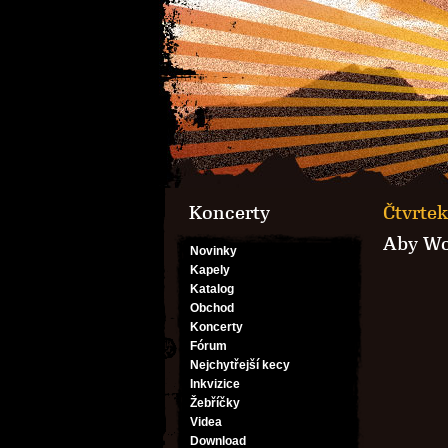
Koncerty
Čtvrtek
Aby Wo
Novinky
Kapely
Katalog
Obchod
Koncerty
Fórum
Nejchytřejší kecy
Inkvizice
Žebříčky
Videa
Download