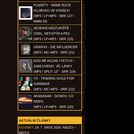
PLANETY - MÁME RUCE
HLUBOKO VE VODÁCH
(MP3 / LP+MP3 - SRR 127 /
MMM 20)
SEVERNÍ NÁSTUPIŠTĚ -
OREL, NETOPÝR A PES
(MP3 / LP+MP3 - SRR 125)
UKWXXX - DIE INFLUENCER
(MP3 / MC+MP3 - SRR 121)
KISS ME KOJAK / FETCH! -
ZAMLUVENO, VÍC LÁSKY
(MP3 / SPLIT 12" - SRR 119)
YS - TRADING GOLD FOR
GARBAGE
(MP3 / MC+MP3 - SRR 122)
ARANANAR - DOMOV, CO
NEBYL
(MP3 / LP+MP3 - SRR 120)
AKTUÁLNÍ ČLÁNKY
NOVINKY:
29. 7. SRSS 2026: NÁZEV ~
MÍSTO