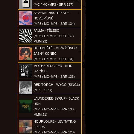
(MC / MC+MP3 - SRR 137)
SEVERNÍ NÁSTUPIŠTĚ -
NOVÉ PÍSNĚ
(MP3 / MC+MP3 - SRR 134)
PALMA - TĚLESO
(MP3 / LP+MP3 - SRR 132 /
MMM 22)
DĚTI DEŠTĚ - MLŽNÝ ÚVOD
JASNÝ KONEC
(MP3 / LP+MP3 - SRR 131)
MOTHERFUCIFER - KLID
SPÍCÍCH
(MP3 / MC+MP3 - SRR 133)
RED TORCH - WYGO (SINGL)
(MP3 - SRR)
LAUNDERED SYRUP - BLACK
URN
(MP3 / MC+MP3 - SRR 130 /
MMM 21)
HOURLOUPE - LEVITATING
FIELDS
(MP3 / MC+MP3 - SRR 128)