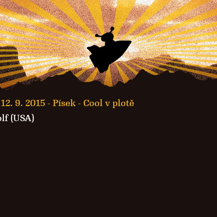
12. 9. 2015 -
Písek - Cool v plotě
lf (USA)