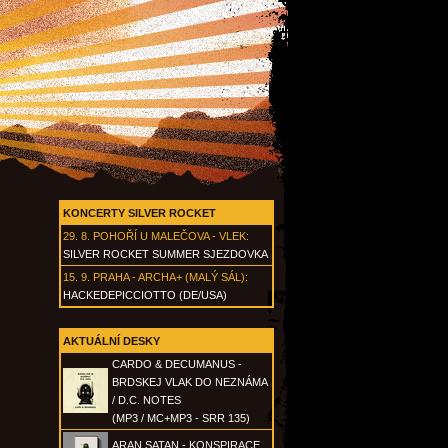
KONCERTY SILVER ROCKET
29. 8.
POHOŘÍ U MALEČOVA - VLEK
:
SILVER ROCKET SUMMER SJEZDOVKA
15. 9.
PRAHA - ARCHA+ (MALÝ SÁL)
:
HACKEDEPICCIOTTO (DE/USA)
AKTUÁLNÍ DESKY
CARDO & DECUMANUS -
BRDSKEJ VLAK DO NEZNÁMA
/ D.C. NOTES
(MP3 / MC+MP3 - SRR 135)
ARAN SATAN - KONSPIRACE