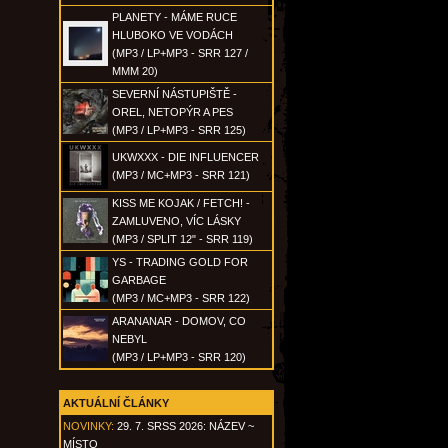
PLANETY - MÁME RUCE
HLUBOKO VE VODÁCH
(MP3 / LP+MP3 - SRR 127 /
MMM 20)
SEVERNÍ NÁSTUPIŠTĚ -
OREL, NETOPÝR A PES
(MP3 / LP+MP3 - SRR 125)
UKWXXX - DIE INFLUENCER
(MP3 / MC+MP3 - SRR 121)
KISS ME KOJAK / FETCH! -
ZAMLUVENO, VÍC LÁSKY
(MP3 / SPLIT 12" - SRR 119)
YS - TRADING GOLD FOR
GARBAGE
(MP3 / MC+MP3 - SRR 122)
ARANANAR - DOMOV, CO
NEBYL
(MP3 / LP+MP3 - SRR 120)
AKTUÁLNÍ ČLÁNKY
NOVINKY:
29. 7. SRSS 2026: NÁZEV ~
MÍSTO