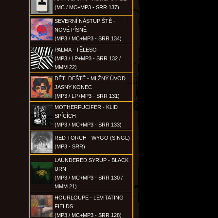
(MC / MC+MP3 - SRR 137)
SEVERNÍ NÁSTUPIŠTĚ -
NOVÉ PÍSNĚ
(MP3 / MC+MP3 - SRR 134)
PALMA - TĚLESO
(MP3 / LP+MP3 - SRR 132 /
MMM 22)
DĚTI DEŠTĚ - MLŽNÝ ÚVOD
JASNÝ KONEC
(MP3 / LP+MP3 - SRR 131)
MOTHERFUCIFER - KLID
SPÍCÍCH
(MP3 / MC+MP3 - SRR 133)
RED TORCH - WYGO (SINGL)
(MP3 - SRR)
LAUNDERED SYRUP - BLACK
URN
(MP3 / MC+MP3 - SRR 130 /
MMM 21)
HOURLOUPE - LEVITATING
FIELDS
(MP3 / MC+MP3 - SRR 128)