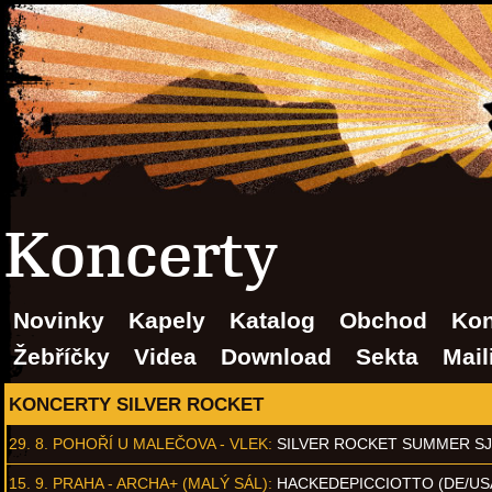
Koncerty
Novinky
Kapely
Katalog
Obchod
Kon
Žebříčky
Videa
Download
Sekta
Mail
KONCERTY SILVER ROCKET
29. 8.
POHOŘÍ U MALEČOVA - VLEK
:
SILVER ROCKET SUMMER S
15. 9.
PRAHA - ARCHA+ (MALÝ SÁL)
:
HACKEDEPICCIOTTO (DE/US