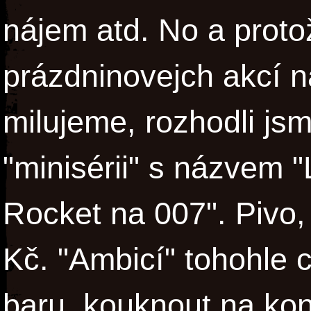
nájem atd. No a prot
prázdninovejch akcí 
milujeme, rozhodli js
"minisérii" s názvem "
Rocket na 007". Pivo,
Kč. "Ambicí" tohohle c
baru, kouknout na kon