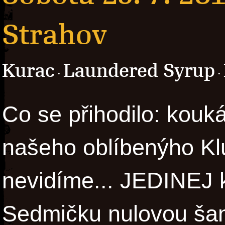
Strahov
Kurac
Laundered Syrup
·
·
Co se přihodilo: kouk
našeho oblíbenýho Kl
nevidíme... JEDINEJ 
Sedmičku nulovou šanc