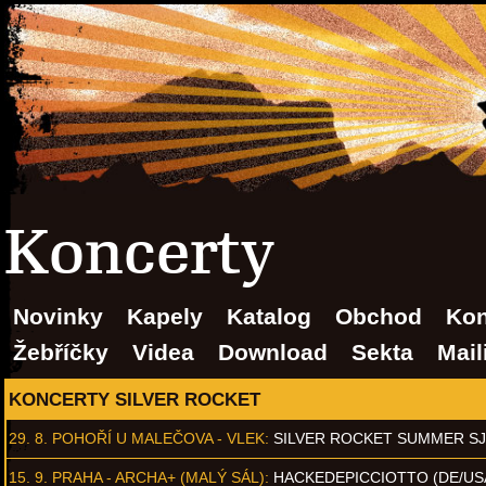
Koncerty
Novinky
Kapely
Katalog
Obchod
Kon
Žebříčky
Videa
Download
Sekta
Mail
KONCERTY SILVER ROCKET
29. 8.
POHOŘÍ U MALEČOVA - VLEK
:
SILVER ROCKET SUMMER S
15. 9.
PRAHA - ARCHA+ (MALÝ SÁL)
:
HACKEDEPICCIOTTO (DE/US