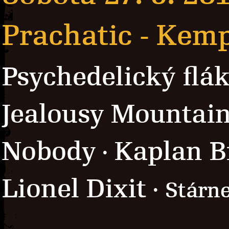
Prachatic - Kem
Psychedelický flák
Jealousy Mountain
Nobody
Kaplan B
·
Lionel Dixit
· Stárn