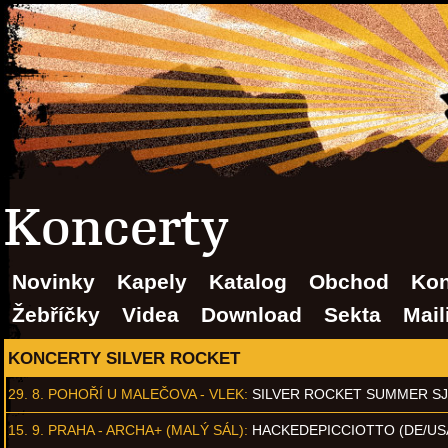
Koncerty
Novinky
Kapely
Katalog
Obchod
Kon
Žebříčky
Videa
Download
Sekta
Mail
KONCERTY SILVER ROCKET
29. 8.
POHOŘÍ U MALEČOVA - VLEK
:
SILVER ROCKET SUMMER S
15. 9.
PRAHA - ARCHA+ (MALÝ SÁL)
:
HACKEDEPICCIOTTO (DE/US