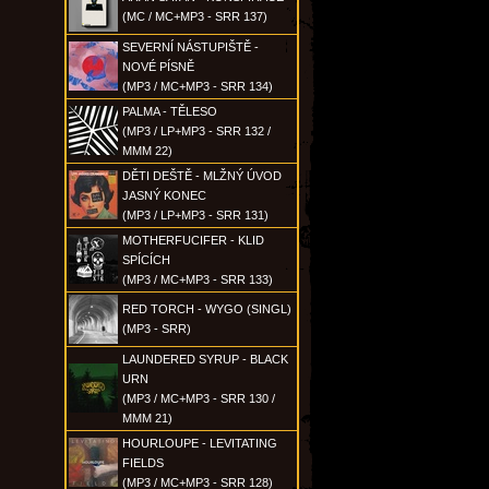
(MC / MC+MP3 - SRR 137)
SEVERNÍ NÁSTUPIŠTĚ -
NOVÉ PÍSNĚ
(MP3 / MC+MP3 - SRR 134)
PALMA - TĚLESO
(MP3 / LP+MP3 - SRR 132 /
MMM 22)
DĚTI DEŠTĚ - MLŽNÝ ÚVOD
JASNÝ KONEC
(MP3 / LP+MP3 - SRR 131)
MOTHERFUCIFER - KLID
SPÍCÍCH
(MP3 / MC+MP3 - SRR 133)
RED TORCH - WYGO (SINGL)
(MP3 - SRR)
LAUNDERED SYRUP - BLACK
URN
(MP3 / MC+MP3 - SRR 130 /
MMM 21)
HOURLOUPE - LEVITATING
FIELDS
(MP3 / MC+MP3 - SRR 128)