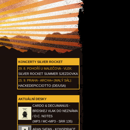
KONCERTY SILVER ROCKET
29. 8.
POHOŘÍ U MALEČOVA - VLEK
:
SILVER ROCKET SUMMER SJEZDOVKA
15. 9.
PRAHA - ARCHA+ (MALÝ SÁL)
:
HACKEDEPICCIOTTO (DE/USA)
AKTUÁLNÍ DESKY
CARDO & DECUMANUS -
BRDSKEJ VLAK DO NEZNÁMA
/ D.C. NOTES
(MP3 / MC+MP3 - SRR 135)
ARAN SATAN - KONSPIRACE