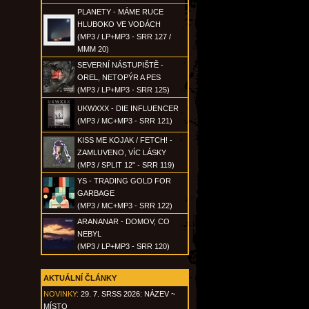
PLANETY - MÁME RUCE
HLUBOKO VE VODÁCH
(MP3 / LP+MP3 - SRR 127 /
MMM 20)
SEVERNÍ NÁSTUPIŠTĚ -
OREL, NETOPÝR A PES
(MP3 / LP+MP3 - SRR 125)
UKWXXX - DIE INFLUENCER
(MP3 / MC+MP3 - SRR 121)
KISS ME KOJAK / FETCH! -
ZAMLUVENO, VÍC LÁSKY
(MP3 / SPLIT 12" - SRR 119)
YS - TRADING GOLD FOR
GARBAGE
(MP3 / MC+MP3 - SRR 122)
ARANANAR - DOMOV, CO
NEBYL
(MP3 / LP+MP3 - SRR 120)
AKTUÁLNÍ ČLÁNKY
NOVINKY:
29. 7. SRSS 2026: NÁZEV ~
MÍSTO