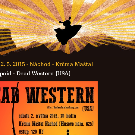
2. 5. 2015 -
Náchod - Krčma Maštal
poid
·
Dead Western (USA)