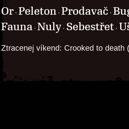
Or
Peleton
Prodavač
Bu
·
·
·
Fauna
Nuly
Sebestřet
U
·
·
·
Ztracenej víkend: Crooked to death 