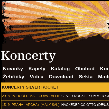
Koncerty
Novinky
Kapely
Katalog
Obchod
Kon
Žebříčky
Videa
Download
Sekta
Mail
KONCERTY SILVER ROCKET
29. 8.
POHOŘÍ U MALEČOVA - VLEK
:
SILVER ROCKET SUMMER S
15. 9.
PRAHA - ARCHA+ (MALÝ SÁL)
:
HACKEDEPICCIOTTO (DE/US