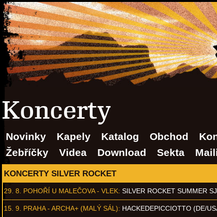
Koncerty
Novinky
Kapely
Katalog
Obchod
Kon
Žebříčky
Videa
Download
Sekta
Mail
KONCERTY SILVER ROCKET
29. 8.
POHOŘÍ U MALEČOVA - VLEK
:
SILVER ROCKET SUMMER S
15. 9.
PRAHA - ARCHA+ (MALÝ SÁL)
:
HACKEDEPICCIOTTO (DE/US