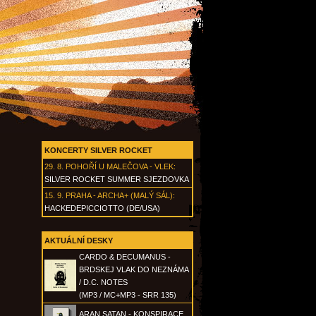
KONCERTY SILVER ROCKET
29. 8.
POHOŘÍ U MALEČOVA - VLEK
:
SILVER ROCKET SUMMER SJEZDOVKA
15. 9.
PRAHA - ARCHA+ (MALÝ SÁL)
:
HACKEDEPICCIOTTO (DE/USA)
AKTUÁLNÍ DESKY
CARDO & DECUMANUS -
BRDSKEJ VLAK DO NEZNÁMA
/ D.C. NOTES
(MP3 / MC+MP3 - SRR 135)
ARAN SATAN - KONSPIRACE