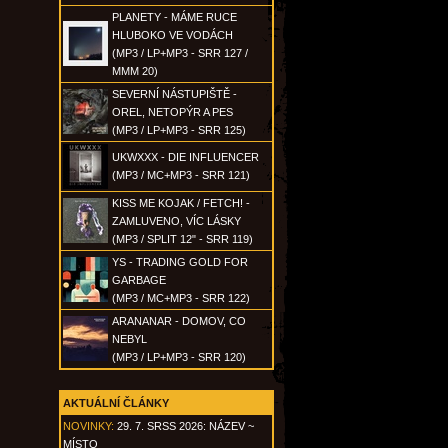
PLANETY - MÁME RUCE
HLUBOKO VE VODÁCH
(MP3 / LP+MP3 - SRR 127 /
MMM 20)
SEVERNÍ NÁSTUPIŠTĚ -
OREL, NETOPÝR A PES
(MP3 / LP+MP3 - SRR 125)
UKWXXX - DIE INFLUENCER
(MP3 / MC+MP3 - SRR 121)
KISS ME KOJAK / FETCH! -
ZAMLUVENO, VÍC LÁSKY
(MP3 / SPLIT 12" - SRR 119)
YS - TRADING GOLD FOR
GARBAGE
(MP3 / MC+MP3 - SRR 122)
ARANANAR - DOMOV, CO
NEBYL
(MP3 / LP+MP3 - SRR 120)
AKTUÁLNÍ ČLÁNKY
NOVINKY:
29. 7. SRSS 2026: NÁZEV ~
MÍSTO