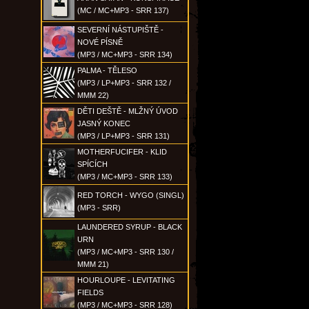
(MC / MC+MP3 - SRR 137)
SEVERNÍ NÁSTUPIŠTĚ -
NOVÉ PÍSNĚ
(MP3 / MC+MP3 - SRR 134)
PALMA - TĚLESO
(MP3 / LP+MP3 - SRR 132 /
MMM 22)
DĚTI DEŠTĚ - MLŽNÝ ÚVOD
JASNÝ KONEC
(MP3 / LP+MP3 - SRR 131)
MOTHERFUCIFER - KLID
SPÍCÍCH
(MP3 / MC+MP3 - SRR 133)
RED TORCH - WYGO (SINGL)
(MP3 - SRR)
LAUNDERED SYRUP - BLACK
URN
(MP3 / MC+MP3 - SRR 130 /
MMM 21)
HOURLOUPE - LEVITATING
FIELDS
(MP3 / MC+MP3 - SRR 128)