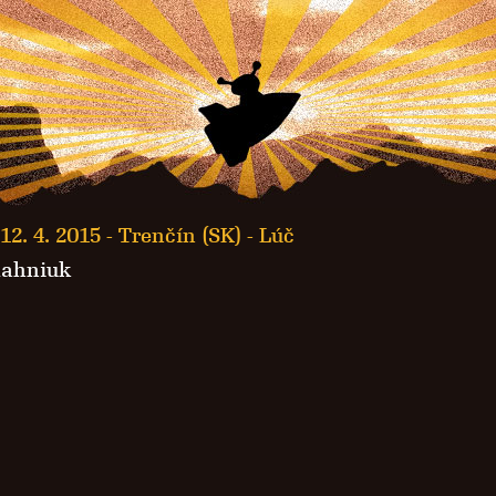
12. 4. 2015 -
Trenčín (SK) - Lúč
lahniuk