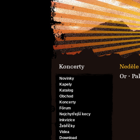
Koncerty
Neděle 
Or
·
Pa
Novinky
Kapely
Katalog
Obchod
Koncerty
Fórum
Nejchytřejší kecy
Inkvizice
Žebříčky
Videa
Download