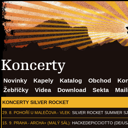
Koncerty
Novinky
Kapely
Katalog
Obchod
Kon
Žebříčky
Videa
Download
Sekta
Mail
KONCERTY SILVER ROCKET
29. 8.
POHOŘÍ U MALEČOVA - VLEK
:
SILVER ROCKET SUMMER S
15. 9.
PRAHA - ARCHA+ (MALÝ SÁL)
:
HACKEDEPICCIOTTO (DE/US