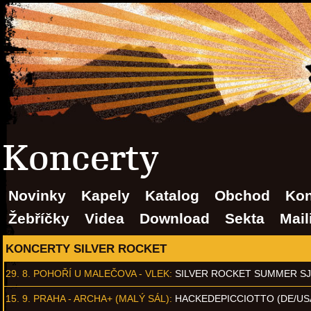
Koncerty
Novinky
Kapely
Katalog
Obchod
Kon
Žebříčky
Videa
Download
Sekta
Mail
KONCERTY SILVER ROCKET
29. 8.
POHOŘÍ U MALEČOVA - VLEK
:
SILVER ROCKET SUMMER S
15. 9.
PRAHA - ARCHA+ (MALÝ SÁL)
:
HACKEDEPICCIOTTO (DE/US