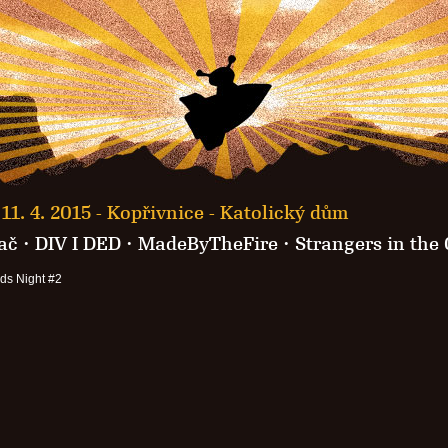
11. 4. 2015 -
Kopřivnice - Katolický dům
ač
· DIV I DED ·
MadeByTheFire
· Strangers in the 
ds Night #2