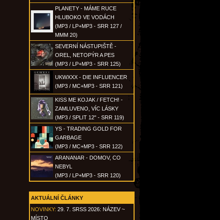
PLANETY - MÁME RUCE
HLUBOKO VE VODÁCH
(MP3 / LP+MP3 - SRR 127 /
MMM 20)
SEVERNÍ NÁSTUPIŠTĚ -
OREL, NETOPÝR A PES
(MP3 / LP+MP3 - SRR 125)
UKWXXX - DIE INFLUENCER
(MP3 / MC+MP3 - SRR 121)
KISS ME KOJAK / FETCH! -
ZAMLUVENO, VÍC LÁSKY
(MP3 / SPLIT 12" - SRR 119)
YS - TRADING GOLD FOR
GARBAGE
(MP3 / MC+MP3 - SRR 122)
ARANANAR - DOMOV, CO
NEBYL
(MP3 / LP+MP3 - SRR 120)
AKTUÁLNÍ ČLÁNKY
NOVINKY:
29. 7. SRSS 2026: NÁZEV ~
MÍSTO