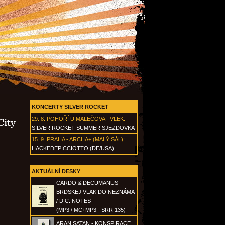
KONCERTY SILVER ROCKET
29. 8.
POHOŘÍ U MALEČOVA - VLEK
:
City
SILVER ROCKET SUMMER SJEZDOVKA
15. 9.
PRAHA - ARCHA+ (MALÝ SÁL)
:
HACKEDEPICCIOTTO (DE/USA)
AKTUÁLNÍ DESKY
CARDO & DECUMANUS -
BRDSKEJ VLAK DO NEZNÁMA
/ D.C. NOTES
(MP3 / MC+MP3 - SRR 135)
ARAN SATAN - KONSPIRACE