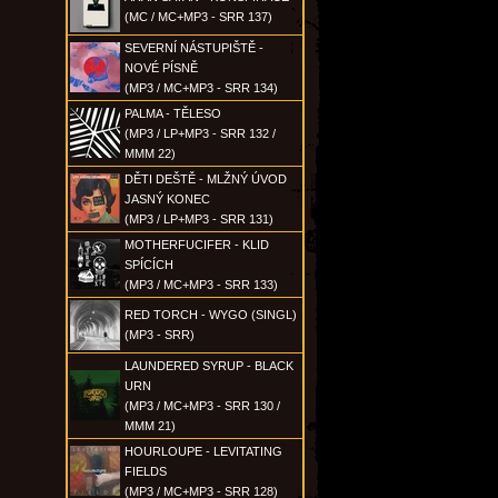
(MC / MC+MP3 - SRR 137)
SEVERNÍ NÁSTUPIŠTĚ -
NOVÉ PÍSNĚ
(MP3 / MC+MP3 - SRR 134)
PALMA - TĚLESO
(MP3 / LP+MP3 - SRR 132 /
MMM 22)
DĚTI DEŠTĚ - MLŽNÝ ÚVOD
JASNÝ KONEC
(MP3 / LP+MP3 - SRR 131)
MOTHERFUCIFER - KLID
SPÍCÍCH
(MP3 / MC+MP3 - SRR 133)
RED TORCH - WYGO (SINGL)
(MP3 - SRR)
LAUNDERED SYRUP - BLACK
URN
(MP3 / MC+MP3 - SRR 130 /
MMM 21)
HOURLOUPE - LEVITATING
FIELDS
(MP3 / MC+MP3 - SRR 128)