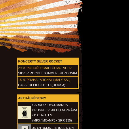
KONCERTY SILVER ROCKET
29. 8.
POHOŘÍ U MALEČOVA - VLEK
:
SILVER ROCKET SUMMER SJEZDOVKA
15. 9.
PRAHA - ARCHA+ (MALÝ SÁL)
:
HACKEDEPICCIOTTO (DE/USA)
AKTUÁLNÍ DESKY
CARDO & DECUMANUS -
BRDSKEJ VLAK DO NEZNÁMA
/ D.C. NOTES
(MP3 / MC+MP3 - SRR 135)
ARAN SATAN - KONSPIRACE