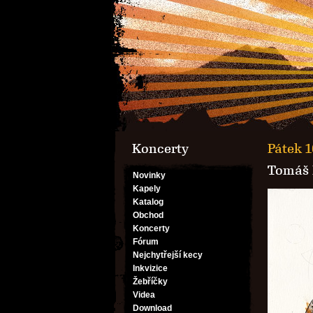
Koncerty
Pátek 1
Tomáš 
Novinky
Kapely
Katalog
Obchod
Koncerty
Fórum
Nejchytřejší kecy
Inkvizice
Žebříčky
Videa
Download