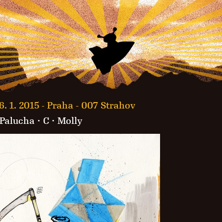
6. 1. 2015 -
Praha - 007 Strahov
Palucha
·
C
· Molly