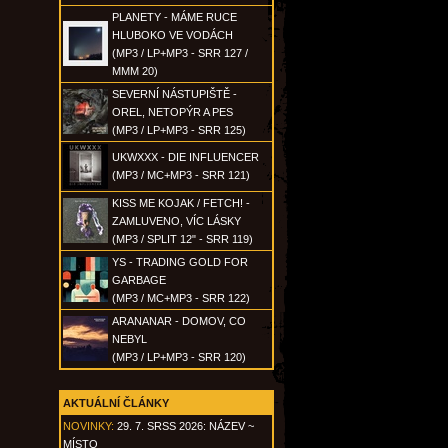
PLANETY - MÁME RUCE
HLUBOKO VE VODÁCH
(MP3 / LP+MP3 - SRR 127 /
MMM 20)
SEVERNÍ NÁSTUPIŠTĚ -
OREL, NETOPÝR A PES
(MP3 / LP+MP3 - SRR 125)
UKWXXX - DIE INFLUENCER
(MP3 / MC+MP3 - SRR 121)
KISS ME KOJAK / FETCH! -
ZAMLUVENO, VÍC LÁSKY
(MP3 / SPLIT 12" - SRR 119)
YS - TRADING GOLD FOR
GARBAGE
(MP3 / MC+MP3 - SRR 122)
ARANANAR - DOMOV, CO
NEBYL
(MP3 / LP+MP3 - SRR 120)
AKTUÁLNÍ ČLÁNKY
NOVINKY:
29. 7. SRSS 2026: NÁZEV ~
MÍSTO