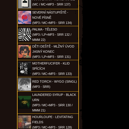
(MC / MC+MP3 - SRR 137)
SEVERNÍ NÁSTUPIŠTĚ -
NOVÉ PÍSNĚ
(MP3 / MC+MP3 - SRR 134)
PALMA - TĚLESO
(MP3 / LP+MP3 - SRR 132 /
MMM 22)
DĚTI DEŠTĚ - MLŽNÝ ÚVOD
JASNÝ KONEC
(MP3 / LP+MP3 - SRR 131)
MOTHERFUCIFER - KLID
SPÍCÍCH
(MP3 / MC+MP3 - SRR 133)
RED TORCH - WYGO (SINGL)
(MP3 - SRR)
LAUNDERED SYRUP - BLACK
URN
(MP3 / MC+MP3 - SRR 130 /
MMM 21)
HOURLOUPE - LEVITATING
FIELDS
(MP3 / MC+MP3 - SRR 128)