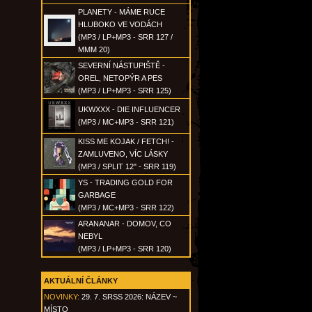
PLANETY - MÁME RUCE
HLUBOKO VE VODÁCH
(MP3 / LP+MP3 - SRR 127 /
MMM 20)
SEVERNÍ NÁSTUPIŠTĚ -
OREL, NETOPÝR A PES
(MP3 / LP+MP3 - SRR 125)
UKWXXX - DIE INFLUENCER
(MP3 / MC+MP3 - SRR 121)
KISS ME KOJAK / FETCH! -
ZAMLUVENO, VÍC LÁSKY
(MP3 / SPLIT 12" - SRR 119)
YS - TRADING GOLD FOR
GARBAGE
(MP3 / MC+MP3 - SRR 122)
ARANANAR - DOMOV, CO
NEBYL
(MP3 / LP+MP3 - SRR 120)
AKTUÁLNÍ ČLÁNKY
NOVINKY:
29. 7. SRSS 2026: NÁZEV ~
MÍSTO