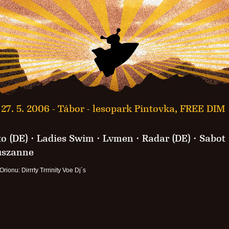
27. 5. 2006 -
Tábor - lesopark Pintovka, FREE DIM
o (DE)
· Ladies Swim ·
Lvmen
· Radar (DE) ·
Sabot
uszanne
Orionu: Dirrrty Trrrinity Voe Dj´s