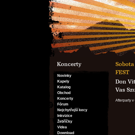
Koncerty
Sobota 
FEST
Novinky
Don Vit
Kapely
Katalog
Vas Sz
Obchod
Koncerty
Afterparty v 
Fórum
Nejchytřejší kecy
Inkvizice
Žebříčky
Videa
Download