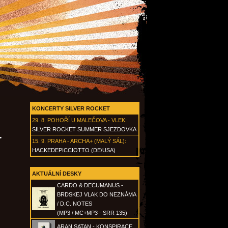
KONCERTY SILVER ROCKET
29. 8.
POHOŘÍ U MALEČOVA - VLEK
:
SILVER ROCKET SUMMER SJEZDOVKA
·
15. 9.
PRAHA - ARCHA+ (MALÝ SÁL)
:
HACKEDEPICCIOTTO (DE/USA)
AKTUÁLNÍ DESKY
CARDO & DECUMANUS -
BRDSKEJ VLAK DO NEZNÁMA
/ D.C. NOTES
(MP3 / MC+MP3 - SRR 135)
ARAN SATAN - KONSPIRACE