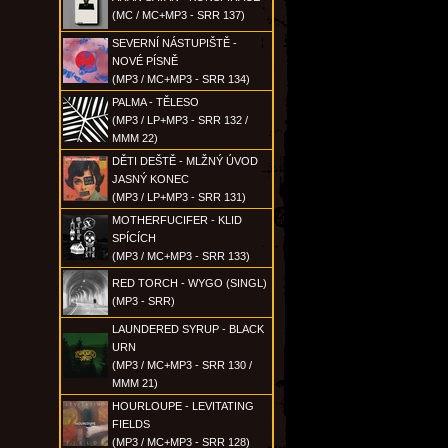
(MC / MC+MP3 - SRR 137)
SEVERNÍ NÁSTUPIŠTĚ -
NOVÉ PÍSNĚ
(MP3 / MC+MP3 - SRR 134)
PALMA - TĚLESO
(MP3 / LP+MP3 - SRR 132 /
MMM 22)
DĚTI DEŠTĚ - MLŽNÝ ÚVOD
JASNÝ KONEC
(MP3 / LP+MP3 - SRR 131)
MOTHERFUCIFER - KLID
SPÍCÍCH
(MP3 / MC+MP3 - SRR 133)
RED TORCH - WYGO (SINGL)
(MP3 - SRR)
LAUNDERED SYRUP - BLACK
URN
(MP3 / MC+MP3 - SRR 130 /
MMM 21)
HOURLOUPE - LEVITATING
FIELDS
(MP3 / MC+MP3 - SRR 128)