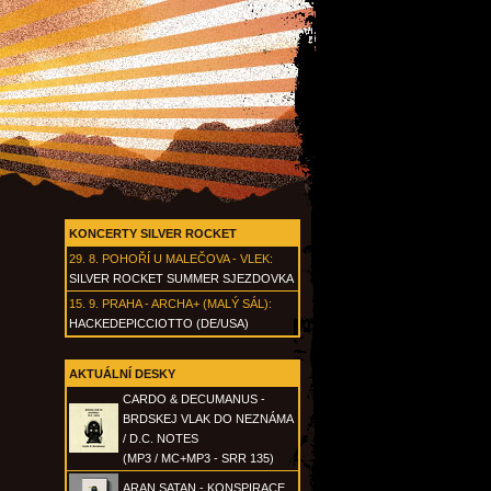
KONCERTY SILVER ROCKET
29. 8.
POHOŘÍ U MALEČOVA - VLEK
:
SILVER ROCKET SUMMER SJEZDOVKA
15. 9.
PRAHA - ARCHA+ (MALÝ SÁL)
:
HACKEDEPICCIOTTO (DE/USA)
AKTUÁLNÍ DESKY
CARDO & DECUMANUS -
BRDSKEJ VLAK DO NEZNÁMA
/ D.C. NOTES
(MP3 / MC+MP3 - SRR 135)
ARAN SATAN - KONSPIRACE