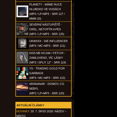
PLANETY - MÁME RUCE
HLUBOKO VE VODÁCH
(MP3 / LP+MP3 - SRR 127 /
MMM 20)
SEVERNÍ NÁSTUPIŠTĚ -
OREL, NETOPÝR A PES
(MP3 / LP+MP3 - SRR 125)
UKWXXX - DIE INFLUENCER
(MP3 / MC+MP3 - SRR 121)
KISS ME KOJAK / FETCH! -
ZAMLUVENO, VÍC LÁSKY
(MP3 / SPLIT 12" - SRR 119)
YS - TRADING GOLD FOR
GARBAGE
(MP3 / MC+MP3 - SRR 122)
ARANANAR - DOMOV, CO
NEBYL
(MP3 / LP+MP3 - SRR 120)
AKTUÁLNÍ ČLÁNKY
NOVINKY:
29. 7. SRSS 2026: NÁZEV ~
MÍSTO