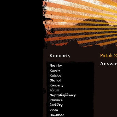
Koncerty
Pátek 2
Anywa
Novinky
Kapely
Katalog
Obchod
Koncerty
Fórum
Nejchytřejší kecy
Inkvizice
Žebříčky
Videa
Download