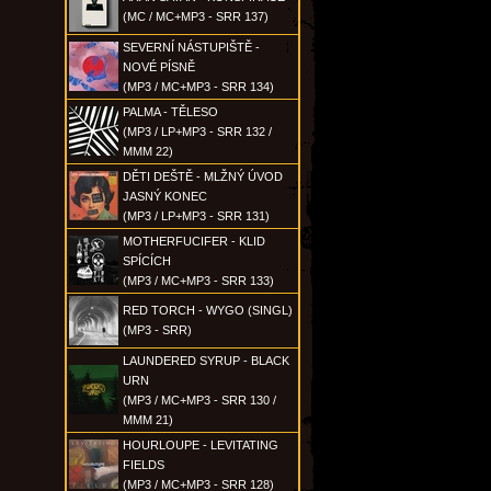
(MC / MC+MP3 - SRR 137)
SEVERNÍ NÁSTUPIŠTĚ -
NOVÉ PÍSNĚ
(MP3 / MC+MP3 - SRR 134)
PALMA - TĚLESO
(MP3 / LP+MP3 - SRR 132 /
MMM 22)
DĚTI DEŠTĚ - MLŽNÝ ÚVOD
JASNÝ KONEC
(MP3 / LP+MP3 - SRR 131)
MOTHERFUCIFER - KLID
SPÍCÍCH
(MP3 / MC+MP3 - SRR 133)
RED TORCH - WYGO (SINGL)
(MP3 - SRR)
LAUNDERED SYRUP - BLACK
URN
(MP3 / MC+MP3 - SRR 130 /
MMM 21)
HOURLOUPE - LEVITATING
FIELDS
(MP3 / MC+MP3 - SRR 128)