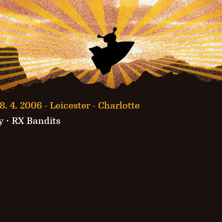
8. 4. 2006 -
Leicester - Charlotte
y
· RX Bandits