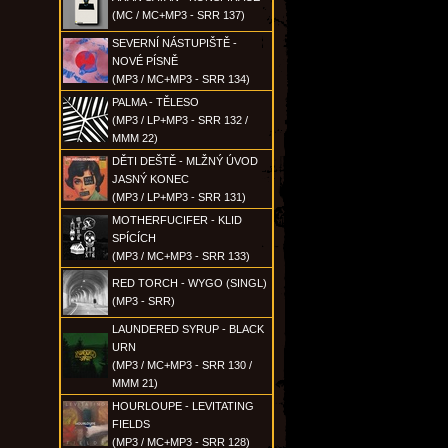
(MC / MC+MP3 - SRR 137)
SEVERNÍ NÁSTUPIŠTĚ -
NOVÉ PÍSNĚ
(MP3 / MC+MP3 - SRR 134)
PALMA - TĚLESO
(MP3 / LP+MP3 - SRR 132 /
MMM 22)
DĚTI DEŠTĚ - MLŽNÝ ÚVOD
JASNÝ KONEC
(MP3 / LP+MP3 - SRR 131)
MOTHERFUCIFER - KLID
SPÍCÍCH
(MP3 / MC+MP3 - SRR 133)
RED TORCH - WYGO (SINGL)
(MP3 - SRR)
LAUNDERED SYRUP - BLACK
URN
(MP3 / MC+MP3 - SRR 130 /
MMM 21)
HOURLOUPE - LEVITATING
FIELDS
(MP3 / MC+MP3 - SRR 128)