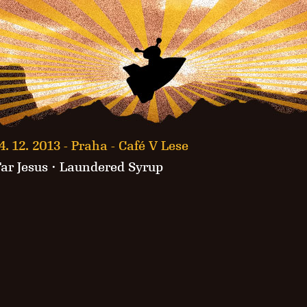
4. 12. 2013 -
Praha - Café V Lese
ar Jesus
·
Laundered Syrup