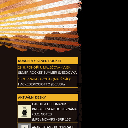
KONCERTY SILVER ROCKET
29. 8.
POHOŘÍ U MALEČOVA - VLEK
:
SILVER ROCKET SUMMER SJEZDOVKA
15. 9.
PRAHA - ARCHA+ (MALÝ SÁL)
:
HACKEDEPICCIOTTO (DE/USA)
AKTUÁLNÍ DESKY
CARDO & DECUMANUS -
BRDSKEJ VLAK DO NEZNÁMA
/ D.C. NOTES
(MP3 / MC+MP3 - SRR 135)
ARAN SATAN - KONSPIRACE