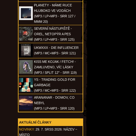
PLANETY - MÁME RUCE
HLUBOKO VE VODÁCH
(MP3 / LP+MP3 - SRR 127 /
MMM 20)
SEVERNÍ NÁSTUPIŠTĚ -
OREL, NETOPÝR A PES
(MP3 / LP+MP3 - SRR 125)
UKWXXX - DIE INFLUENCER
(MP3 / MC+MP3 - SRR 121)
KISS ME KOJAK / FETCH! -
ZAMLUVENO, VÍC LÁSKY
(MP3 / SPLIT 12" - SRR 119)
YS - TRADING GOLD FOR
GARBAGE
(MP3 / MC+MP3 - SRR 122)
ARANANAR - DOMOV, CO
NEBYL
(MP3 / LP+MP3 - SRR 120)
AKTUÁLNÍ ČLÁNKY
NOVINKY:
29. 7. SRSS 2026: NÁZEV ~
MÍSTO