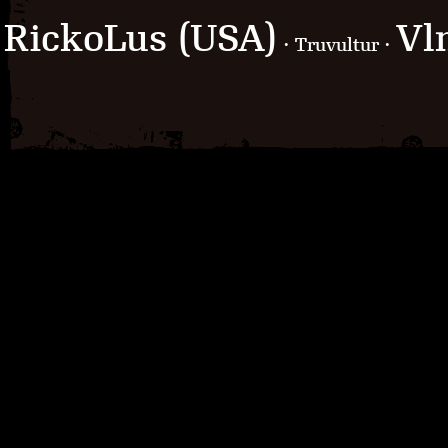
RickoLus (USA)
Vl
· Truvultur ·