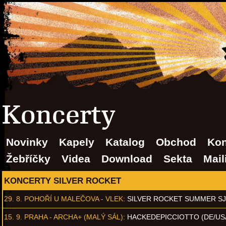
Koncerty
Novinky
Kapely
Katalog
Obchod
Kon
Žebříčky
Videa
Download
Sekta
Mail
KONCERTY SILVER ROCKET
29. 8.
POHOŘÍ U MALEČOVA - VLEK
:
SILVER ROCKET SUMMER S
15. 9.
PRAHA - ARCHA+ (MALÝ SÁL)
:
HACKEDEPICCIOTTO (DE/US