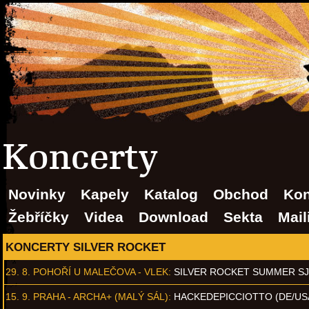
Koncerty
Novinky
Kapely
Katalog
Obchod
Kon
Žebříčky
Videa
Download
Sekta
Mail
KONCERTY SILVER ROCKET
29. 8.
POHOŘÍ U MALEČOVA - VLEK
:
SILVER ROCKET SUMMER S
15. 9.
PRAHA - ARCHA+ (MALÝ SÁL)
:
HACKEDEPICCIOTTO (DE/US