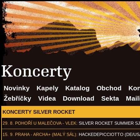
Koncerty
Novinky
Kapely
Katalog
Obchod
Kon
Žebříčky
Videa
Download
Sekta
Mail
KONCERTY SILVER ROCKET
29. 8.
POHOŘÍ U MALEČOVA - VLEK
:
SILVER ROCKET SUMMER S
15. 9.
PRAHA - ARCHA+ (MALÝ SÁL)
:
HACKEDEPICCIOTTO (DE/US