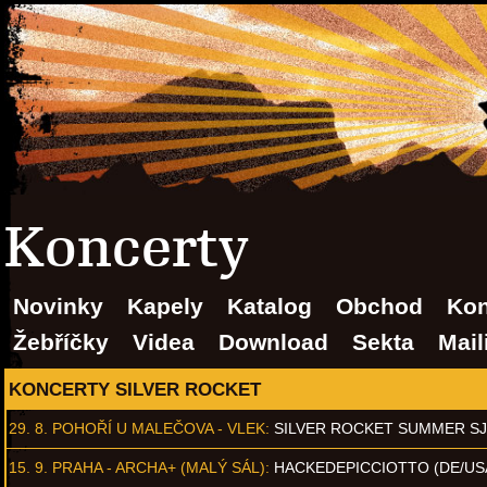
Koncerty
Novinky
Kapely
Katalog
Obchod
Kon
Žebříčky
Videa
Download
Sekta
Mail
KONCERTY SILVER ROCKET
29. 8.
POHOŘÍ U MALEČOVA - VLEK
:
SILVER ROCKET SUMMER S
15. 9.
PRAHA - ARCHA+ (MALÝ SÁL)
:
HACKEDEPICCIOTTO (DE/US