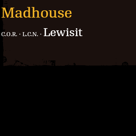
Madhouse
Lewisit
C.O.R. · L.C.N. ·