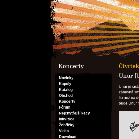
Koncerty
Čtvrtek
Unur (
Novinky
Kapely
Unur je čist
Katalog
zábavná sm
Obchod
líp než na d
Koncerty
bude Unur hr
Fórum
Nejchytřejší kecy
Inkvizice
Žebříčky
Videa
Download