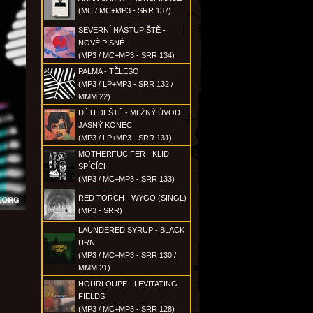
(MC / MC+MP3 - SRR 137)
SEVERNÍ NÁSTUPIŠTĚ -
NOVÉ PÍSNĚ
(MP3 / MC+MP3 - SRR 134)
PALMA - TĚLESO
(MP3 / LP+MP3 - SRR 132 /
MMM 22)
DĚTI DEŠTĚ - MLŽNÝ ÚVOD
JASNÝ KONEC
(MP3 / LP+MP3 - SRR 131)
MOTHERFUCIFER - KLID
SPÍCÍCH
(MP3 / MC+MP3 - SRR 133)
RED TORCH - WYGO (SINGL)
(MP3 - SRR)
LAUNDERED SYRUP - BLACK
URN
(MP3 / MC+MP3 - SRR 130 /
MMM 21)
HOURLOUPE - LEVITATING
FIELDS
(MP3 / MC+MP3 - SRR 128)