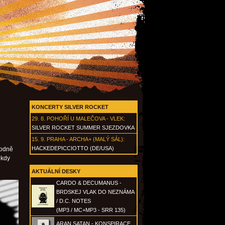
KONCERTY SILVER ROCKET
29. 8.
POHOŘÍ U MALEČOVA - VLEK
:
SILVER ROCKET SUMMER SJEZDOVKA
15. 9.
PRAHA - ARCHA+ (MALÝ SÁL)
:
HACKEDEPICCIOTTO (DE/USA)
hodně
 kdy
AKTUÁLNÍ DESKY
CARDO & DECUMANUS -
BRDSKEJ VLAK DO NEZNÁMA
/ D.C. NOTES
(MP3 / MC+MP3 - SRR 135)
ARAN SATAN - KONSPIRACE