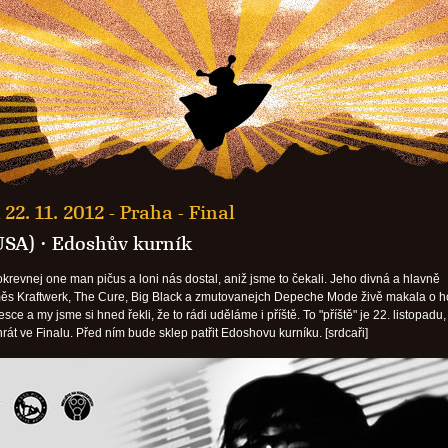
 22. 11. 2012 -
Praha - Final
USA)
·
Edoshův kurník
okrevnej one man pičus a loni nás dostal, aniž jsme to čekali. Jeho divná a hlavně
ěs Kraftwerk, The Cure, Big Black a zmutovanejch Depeche Mode živě makala o 
esce a my jsme si hned řekli, že to rádi uděláme i příště. To "příště" je 22. listopadu,
át ve Finalu. Před ním bude sklep patřit Edoshovu kurníku. [srdcaři]