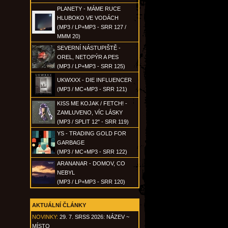
PLANETY - MÁME RUCE
HLUBOKO VE VODÁCH
(MP3 / LP+MP3 - SRR 127 /
MMM 20)
SEVERNÍ NÁSTUPIŠTĚ -
OREL, NETOPÝR A PES
(MP3 / LP+MP3 - SRR 125)
UKWXXX - DIE INFLUENCER
(MP3 / MC+MP3 - SRR 121)
KISS ME KOJAK / FETCH! -
ZAMLUVENO, VÍC LÁSKY
(MP3 / SPLIT 12" - SRR 119)
YS - TRADING GOLD FOR
GARBAGE
(MP3 / MC+MP3 - SRR 122)
ARANANAR - DOMOV, CO
NEBYL
(MP3 / LP+MP3 - SRR 120)
AKTUÁLNÍ ČLÁNKY
NOVINKY:
29. 7. SRSS 2026: NÁZEV ~
MÍSTO