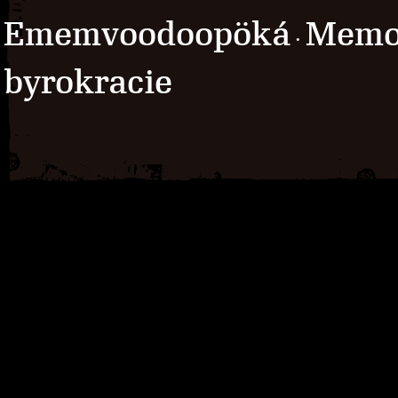
Ememvoodoopöká
Memo
·
byrokracie