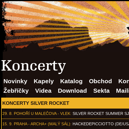
Koncerty
Novinky
Kapely
Katalog
Obchod
Kon
Žebříčky
Videa
Download
Sekta
Mail
KONCERTY SILVER ROCKET
29. 8.
POHOŘÍ U MALEČOVA - VLEK
:
SILVER ROCKET SUMMER S
15. 9.
PRAHA - ARCHA+ (MALÝ SÁL)
:
HACKEDEPICCIOTTO (DE/US