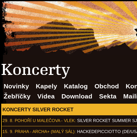
Koncerty
Novinky
Kapely
Katalog
Obchod
Kon
Žebříčky
Videa
Download
Sekta
Mail
KONCERTY SILVER ROCKET
29. 8.
POHOŘÍ U MALEČOVA - VLEK
:
SILVER ROCKET SUMMER S
15. 9.
PRAHA - ARCHA+ (MALÝ SÁL)
:
HACKEDEPICCIOTTO (DE/US