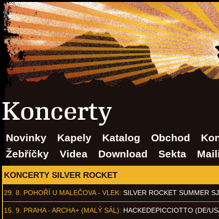
Koncerty
Novinky
Kapely
Katalog
Obchod
Kon
Žebříčky
Videa
Download
Sekta
Mail
KONCERTY SILVER ROCKET
29. 8.
POHOŘÍ U MALEČOVA - VLEK
:
SILVER ROCKET SUMMER S
15. 9.
PRAHA - ARCHA+ (MALÝ SÁL)
:
HACKEDEPICCIOTTO (DE/US