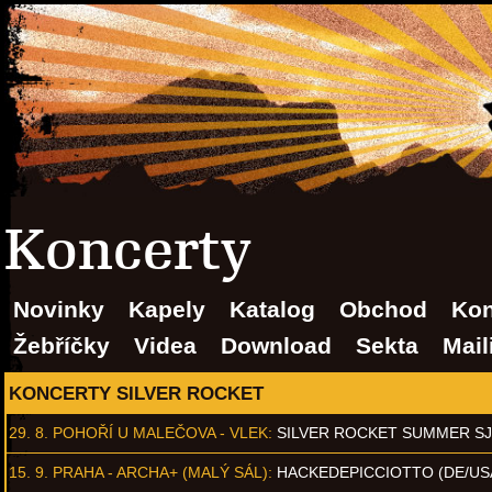
Koncerty
Novinky
Kapely
Katalog
Obchod
Kon
Žebříčky
Videa
Download
Sekta
Mail
KONCERTY SILVER ROCKET
29. 8.
POHOŘÍ U MALEČOVA - VLEK
:
SILVER ROCKET SUMMER S
15. 9.
PRAHA - ARCHA+ (MALÝ SÁL)
:
HACKEDEPICCIOTTO (DE/US