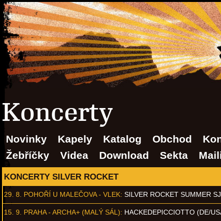
Koncerty
Novinky
Kapely
Katalog
Obchod
Kon
Žebříčky
Videa
Download
Sekta
Mail
KONCERTY SILVER ROCKET
29. 8.
POHOŘÍ U MALEČOVA - VLEK
:
SILVER ROCKET SUMMER S
15. 9.
PRAHA - ARCHA+ (MALÝ SÁL)
:
HACKEDEPICCIOTTO (DE/US