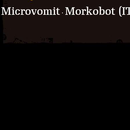
Microvomit
Morkobot (I
·