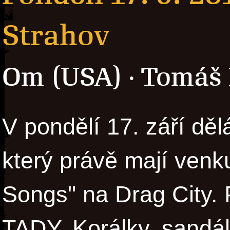
Strahov
Om (USA)
Tomáš 
·
V pondělí 17. září dě
který právě mají venk
Songs" na Drag City. 
TADY. Korálky, sandál