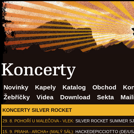
Koncerty
Novinky
Kapely
Katalog
Obchod
Kon
Žebříčky
Videa
Download
Sekta
Mail
KONCERTY SILVER ROCKET
29. 8.
POHOŘÍ U MALEČOVA - VLEK
:
SILVER ROCKET SUMMER S
15. 9.
PRAHA - ARCHA+ (MALÝ SÁL)
:
HACKEDEPICCIOTTO (DE/US