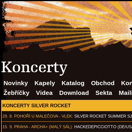
Koncerty
Novinky
Kapely
Katalog
Obchod
Kon
Žebříčky
Videa
Download
Sekta
Mail
KONCERTY SILVER ROCKET
29. 8.
POHOŘÍ U MALEČOVA - VLEK
:
SILVER ROCKET SUMMER S
15. 9.
PRAHA - ARCHA+ (MALÝ SÁL)
:
HACKEDEPICCIOTTO (DE/US