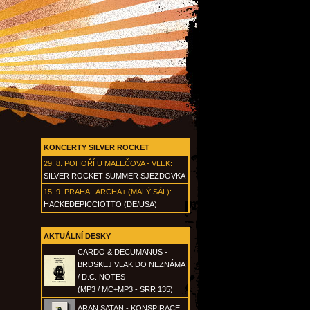
KONCERTY SILVER ROCKET
29. 8.
POHOŘÍ U MALEČOVA - VLEK
:
SILVER ROCKET SUMMER SJEZDOVKA
15. 9.
PRAHA - ARCHA+ (MALÝ SÁL)
:
HACKEDEPICCIOTTO (DE/USA)
AKTUÁLNÍ DESKY
CARDO & DECUMANUS -
BRDSKEJ VLAK DO NEZNÁMA
/ D.C. NOTES
(MP3 / MC+MP3 - SRR 135)
ARAN SATAN - KONSPIRACE