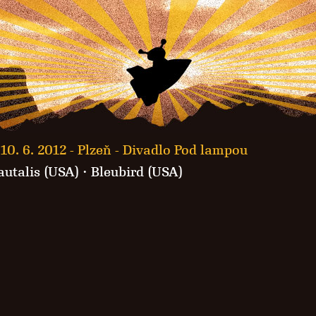
10. 6. 2012 -
Plzeň - Divadlo Pod lampou
autalis (USA)
·
Bleubird (USA)