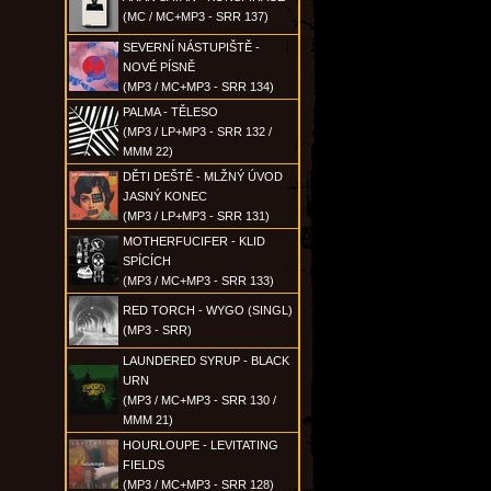
(MC / MC+MP3 - SRR 137)
SEVERNÍ NÁSTUPIŠTĚ -
NOVÉ PÍSNĚ
(MP3 / MC+MP3 - SRR 134)
PALMA - TĚLESO
(MP3 / LP+MP3 - SRR 132 /
MMM 22)
DĚTI DEŠTĚ - MLŽNÝ ÚVOD
JASNÝ KONEC
(MP3 / LP+MP3 - SRR 131)
MOTHERFUCIFER - KLID
SPÍCÍCH
(MP3 / MC+MP3 - SRR 133)
RED TORCH - WYGO (SINGL)
(MP3 - SRR)
LAUNDERED SYRUP - BLACK
URN
(MP3 / MC+MP3 - SRR 130 /
MMM 21)
HOURLOUPE - LEVITATING
FIELDS
(MP3 / MC+MP3 - SRR 128)