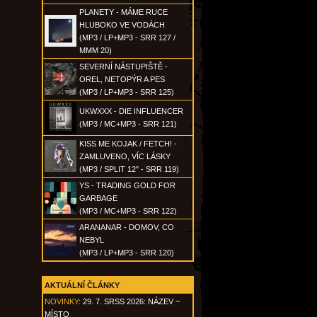
PLANETY - MÁME RUCE
HLUBOKO VE VODÁCH
(MP3 / LP+MP3 - SRR 127 /
MMM 20)
SEVERNÍ NÁSTUPIŠTĚ -
OREL, NETOPÝR A PES
(MP3 / LP+MP3 - SRR 125)
UKWXXX - DIE INFLUENCER
(MP3 / MC+MP3 - SRR 121)
KISS ME KOJAK / FETCH! -
ZAMLUVENO, VÍC LÁSKY
(MP3 / SPLIT 12" - SRR 119)
YS - TRADING GOLD FOR
GARBAGE
(MP3 / MC+MP3 - SRR 122)
ARANANAR - DOMOV, CO
NEBYL
(MP3 / LP+MP3 - SRR 120)
AKTUÁLNÍ ČLÁNKY
NOVINKY:
29. 7. SRSS 2026: NÁZEV ~
MÍSTO