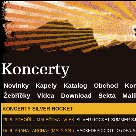
Koncerty
Novinky
Kapely
Katalog
Obchod
Kon
Žebříčky
Videa
Download
Sekta
Mail
KONCERTY SILVER ROCKET
29. 8.
POHOŘÍ U MALEČOVA - VLEK
:
SILVER ROCKET SUMMER S
15. 9.
PRAHA - ARCHA+ (MALÝ SÁL)
:
HACKEDEPICCIOTTO (DE/US