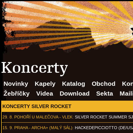
Koncerty
Novinky
Kapely
Katalog
Obchod
Kon
Žebříčky
Videa
Download
Sekta
Mail
KONCERTY SILVER ROCKET
29. 8.
POHOŘÍ U MALEČOVA - VLEK
:
SILVER ROCKET SUMMER S
15. 9.
PRAHA - ARCHA+ (MALÝ SÁL)
:
HACKEDEPICCIOTTO (DE/US