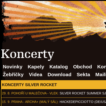
Koncerty
Novinky
Kapely
Katalog
Obchod
Kon
Žebříčky
Videa
Download
Sekta
Mail
KONCERTY SILVER ROCKET
29. 8.
POHOŘÍ U MALEČOVA - VLEK
:
SILVER ROCKET SUMMER S
15. 9.
PRAHA - ARCHA+ (MALÝ SÁL)
:
HACKEDEPICCIOTTO (DE/US