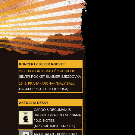
KONCERTY SILVER ROCKET
29. 8.
POHOŘÍ U MALEČOVA - VLEK
:
SILVER ROCKET SUMMER SJEZDOVKA
15. 9.
PRAHA - ARCHA+ (MALÝ SÁL)
:
HACKEDEPICCIOTTO (DE/USA)
AKTUÁLNÍ DESKY
CARDO & DECUMANUS -
BRDSKEJ VLAK DO NEZNÁMA
/ D.C. NOTES
(MP3 / MC+MP3 - SRR 135)
ARAN SATAN - KONSPIRACE