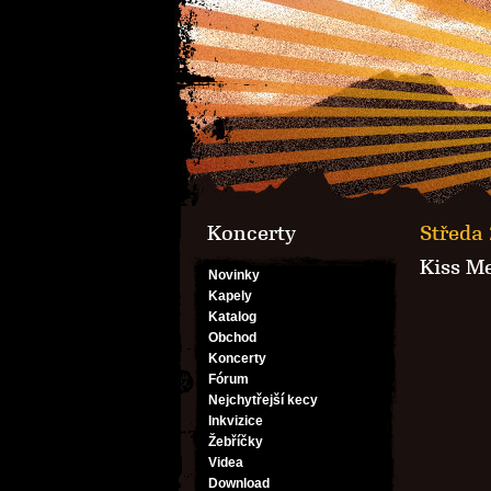
Koncerty
Středa 
Kiss M
Novinky
Kapely
Katalog
Obchod
Koncerty
Fórum
Nejchytřejší kecy
Inkvizice
Žebříčky
Videa
Download