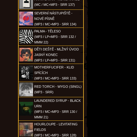
(MC / MC+MP3 - SRR 137)
SEVERNÍ NÁSTUPIŠTĚ -
NOVÉ PÍSNĚ
(MP3 / MC+MP3 - SRR 134)
PALMA - TĚLESO
(MP3 / LP+MP3 - SRR 132 /
MMM 22)
DĚTI DEŠTĚ - MLŽNÝ ÚVOD
JASNÝ KONEC
(MP3 / LP+MP3 - SRR 131)
MOTHERFUCIFER - KLID
SPÍCÍCH
(MP3 / MC+MP3 - SRR 133)
RED TORCH - WYGO (SINGL)
(MP3 - SRR)
LAUNDERED SYRUP - BLACK
URN
(MP3 / MC+MP3 - SRR 130 /
MMM 21)
HOURLOUPE - LEVITATING
FIELDS
(MP3 / MC+MP3 - SRR 128)