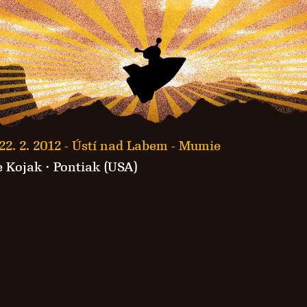
22. 2. 2012 -
Ústí nad Labem - Mumie
e Kojak
·
Pontiak (USA)