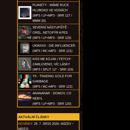
PLANETY - MÁME RUCE
HLUBOKO VE VODÁCH
(MP3 / LP+MP3 - SRR 127 /
MMM 20)
SEVERNÍ NÁSTUPIŠTĚ -
OREL, NETOPÝR A PES
(MP3 / LP+MP3 - SRR 125)
UKWXXX - DIE INFLUENCER
(MP3 / MC+MP3 - SRR 121)
KISS ME KOJAK / FETCH! -
ZAMLUVENO, VÍC LÁSKY
(MP3 / SPLIT 12" - SRR 119)
YS - TRADING GOLD FOR
GARBAGE
(MP3 / MC+MP3 - SRR 122)
ARANANAR - DOMOV, CO
NEBYL
(MP3 / LP+MP3 - SRR 120)
AKTUÁLNÍ ČLÁNKY
NOVINKY:
29. 7. SRSS 2026: NÁZEV ~
MÍSTO