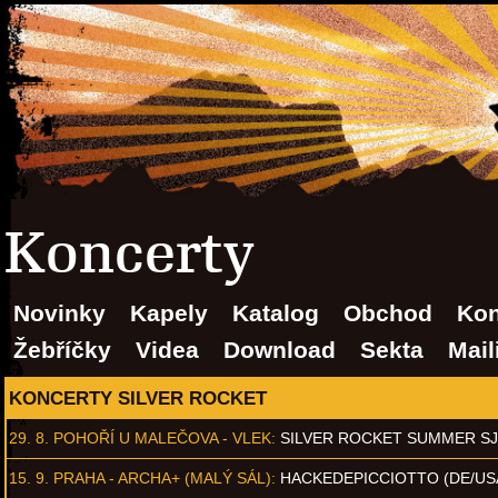
Koncerty
Novinky
Kapely
Katalog
Obchod
Kon
Žebříčky
Videa
Download
Sekta
Mail
KONCERTY SILVER ROCKET
29. 8.
POHOŘÍ U MALEČOVA - VLEK
:
SILVER ROCKET SUMMER S
15. 9.
PRAHA - ARCHA+ (MALÝ SÁL)
:
HACKEDEPICCIOTTO (DE/US