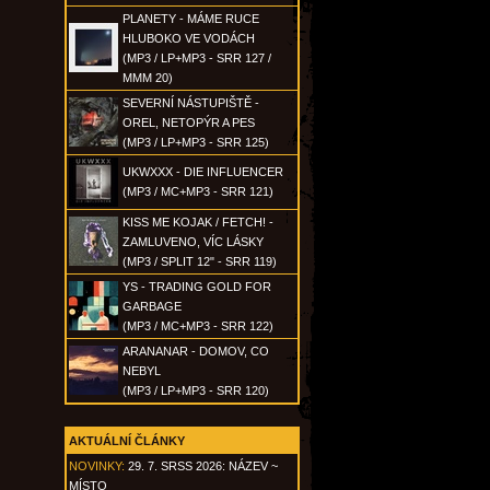
PLANETY - MÁME RUCE
HLUBOKO VE VODÁCH
(MP3 / LP+MP3 - SRR 127 /
MMM 20)
SEVERNÍ NÁSTUPIŠTĚ -
OREL, NETOPÝR A PES
(MP3 / LP+MP3 - SRR 125)
UKWXXX - DIE INFLUENCER
(MP3 / MC+MP3 - SRR 121)
KISS ME KOJAK / FETCH! -
ZAMLUVENO, VÍC LÁSKY
(MP3 / SPLIT 12" - SRR 119)
YS - TRADING GOLD FOR
GARBAGE
(MP3 / MC+MP3 - SRR 122)
ARANANAR - DOMOV, CO
NEBYL
(MP3 / LP+MP3 - SRR 120)
AKTUÁLNÍ ČLÁNKY
NOVINKY:
29. 7. SRSS 2026: NÁZEV ~
MÍSTO