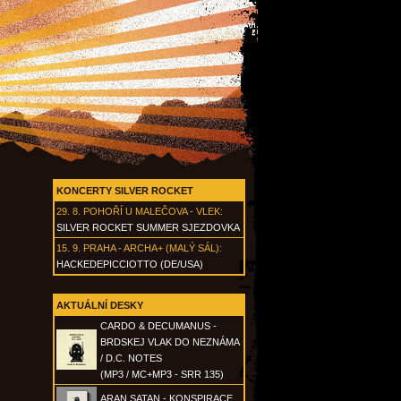
KONCERTY SILVER ROCKET
29. 8.
POHOŘÍ U MALEČOVA - VLEK
:
SILVER ROCKET SUMMER SJEZDOVKA
15. 9.
PRAHA - ARCHA+ (MALÝ SÁL)
:
HACKEDEPICCIOTTO (DE/USA)
AKTUÁLNÍ DESKY
CARDO & DECUMANUS -
BRDSKEJ VLAK DO NEZNÁMA
/ D.C. NOTES
(MP3 / MC+MP3 - SRR 135)
ARAN SATAN - KONSPIRACE