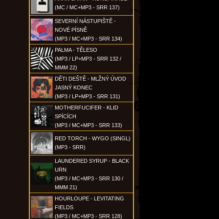
(MC / MC+MP3 - SRR 137)
SEVERNÍ NÁSTUPIŠTĚ -
NOVÉ PÍSNĚ
(MP3 / MC+MP3 - SRR 134)
PALMA - TĚLESO
(MP3 / LP+MP3 - SRR 132 /
MMM 22)
DĚTI DEŠTĚ - MLŽNÝ ÚVOD
JASNÝ KONEC
(MP3 / LP+MP3 - SRR 131)
MOTHERFUCIFER - KLID
SPÍCÍCH
(MP3 / MC+MP3 - SRR 133)
RED TORCH - WYGO (SINGL)
(MP3 - SRR)
LAUNDERED SYRUP - BLACK
URN
(MP3 / MC+MP3 - SRR 130 /
MMM 21)
HOURLOUPE - LEVITATING
FIELDS
(MP3 / MC+MP3 - SRR 128)