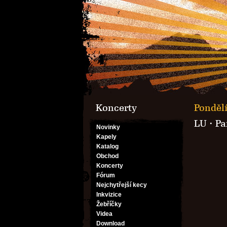
Koncerty
Pondělí
LU ·
Pa
Novinky
Kapely
Katalog
Obchod
Koncerty
Fórum
Nejchytřejší kecy
Inkvizice
Žebříčky
Videa
Download