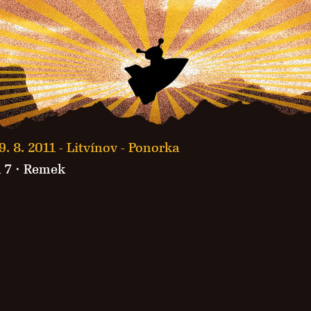
9. 8. 2011 -
Litvínov - Ponorka
 7
·
Remek