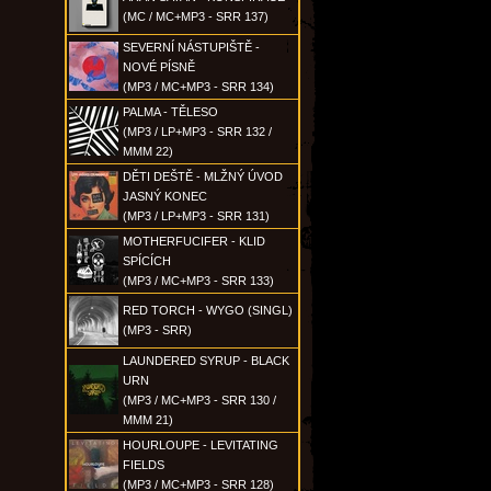
(MC / MC+MP3 - SRR 137)
SEVERNÍ NÁSTUPIŠTĚ -
NOVÉ PÍSNĚ
(MP3 / MC+MP3 - SRR 134)
PALMA - TĚLESO
(MP3 / LP+MP3 - SRR 132 /
MMM 22)
DĚTI DEŠTĚ - MLŽNÝ ÚVOD
JASNÝ KONEC
(MP3 / LP+MP3 - SRR 131)
MOTHERFUCIFER - KLID
SPÍCÍCH
(MP3 / MC+MP3 - SRR 133)
RED TORCH - WYGO (SINGL)
(MP3 - SRR)
LAUNDERED SYRUP - BLACK
URN
(MP3 / MC+MP3 - SRR 130 /
MMM 21)
HOURLOUPE - LEVITATING
FIELDS
(MP3 / MC+MP3 - SRR 128)