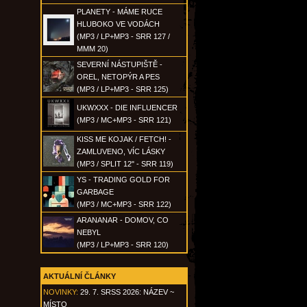
PLANETY - MÁME RUCE
HLUBOKO VE VODÁCH
(MP3 / LP+MP3 - SRR 127 /
MMM 20)
SEVERNÍ NÁSTUPIŠTĚ -
OREL, NETOPÝR A PES
(MP3 / LP+MP3 - SRR 125)
UKWXXX - DIE INFLUENCER
(MP3 / MC+MP3 - SRR 121)
KISS ME KOJAK / FETCH! -
ZAMLUVENO, VÍC LÁSKY
(MP3 / SPLIT 12" - SRR 119)
YS - TRADING GOLD FOR
GARBAGE
(MP3 / MC+MP3 - SRR 122)
ARANANAR - DOMOV, CO
NEBYL
(MP3 / LP+MP3 - SRR 120)
AKTUÁLNÍ ČLÁNKY
NOVINKY:
29. 7. SRSS 2026: NÁZEV ~
MÍSTO