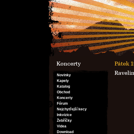
Koncerty
Pátek 1
Ravelin
Novinky
Kapely
Katalog
Obchod
Koncerty
Fórum
Nejchytřejší kecy
Inkvizice
Žebříčky
Videa
Download