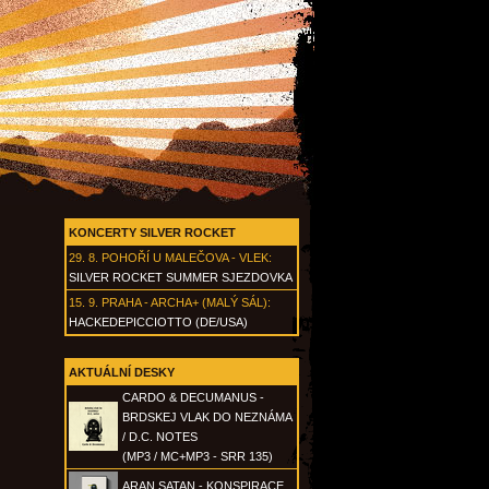
KONCERTY SILVER ROCKET
29. 8.
POHOŘÍ U MALEČOVA - VLEK
:
SILVER ROCKET SUMMER SJEZDOVKA
15. 9.
PRAHA - ARCHA+ (MALÝ SÁL)
:
HACKEDEPICCIOTTO (DE/USA)
AKTUÁLNÍ DESKY
CARDO & DECUMANUS -
BRDSKEJ VLAK DO NEZNÁMA
/ D.C. NOTES
(MP3 / MC+MP3 - SRR 135)
ARAN SATAN - KONSPIRACE