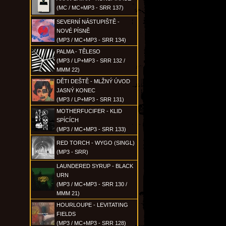
(MC / MC+MP3 - SRR 137)
SEVERNÍ NÁSTUPIŠTĚ -
NOVÉ PÍSNĚ
(MP3 / MC+MP3 - SRR 134)
PALMA - TĚLESO
(MP3 / LP+MP3 - SRR 132 /
MMM 22)
DĚTI DEŠTĚ - MLŽNÝ ÚVOD
JASNÝ KONEC
(MP3 / LP+MP3 - SRR 131)
MOTHERFUCIFER - KLID
SPÍCÍCH
(MP3 / MC+MP3 - SRR 133)
RED TORCH - WYGO (SINGL)
(MP3 - SRR)
LAUNDERED SYRUP - BLACK
URN
(MP3 / MC+MP3 - SRR 130 /
MMM 21)
HOURLOUPE - LEVITATING
FIELDS
(MP3 / MC+MP3 - SRR 128)