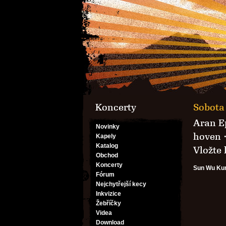
Koncerty
Sobota 
Aran E
Novinky
hoven
Kapely
Katalog
Vložte
Obchod
Koncerty
Sun Wu Kung
Fórum
Nejchytřejší kecy
Inkvizice
Žebříčky
Videa
Download