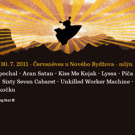
30. 7. 2011 -
Červeněves u Nového Bydžova - mlýn
pochal
·
Aran Satan
·
Kiss Me Kojak
·
Lyssa
·
Piča 
·
Sixty Seven Cabaret
·
Unkilled Worker Machine
·
 kočku
 fest III