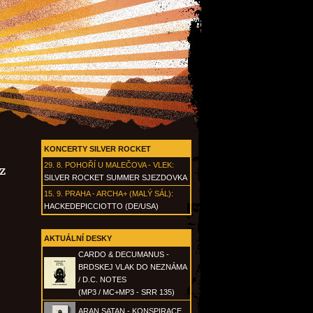
KONCERTY SILVER ROCKET
29. 8.
POHOŘÍ U MALEČOVA - VLEK
:
z
SILVER ROCKET SUMMER SJEZDOVKA
15. 9.
PRAHA - ARCHA+ (MALÝ SÁL)
:
HACKEDEPICCIOTTO (DE/USA)
AKTUÁLNÍ DESKY
CARDO & DECUMANUS -
BRDSKEJ VLAK DO NEZNÁMA
/ D.C. NOTES
(MP3 / MC+MP3 - SRR 135)
ARAN SATAN - KONSPIRACE