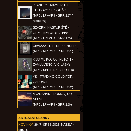
PLANETY - MÁME RUCE
HLUBOKO VE VODÁCH
(MP3 / LP+MP3 - SRR 127 /
MMM 20)
SEVERNÍ NÁSTUPIŠTĚ -
OREL, NETOPÝR A PES
(MP3 / LP+MP3 - SRR 125)
UKWXXX - DIE INFLUENCER
(MP3 / MC+MP3 - SRR 121)
KISS ME KOJAK / FETCH! -
ZAMLUVENO, VÍC LÁSKY
(MP3 / SPLIT 12" - SRR 119)
YS - TRADING GOLD FOR
GARBAGE
(MP3 / MC+MP3 - SRR 122)
ARANANAR - DOMOV, CO
NEBYL
(MP3 / LP+MP3 - SRR 120)
AKTUÁLNÍ ČLÁNKY
NOVINKY:
29. 7. SRSS 2026: NÁZEV ~
MÍSTO