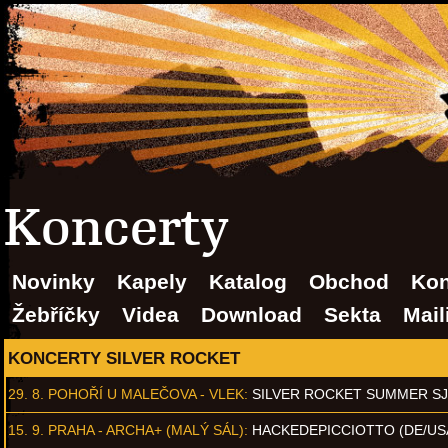
Koncerty
Novinky
Kapely
Katalog
Obchod
Kon
Žebříčky
Videa
Download
Sekta
Mail
KONCERTY SILVER ROCKET
29. 8.
POHOŘÍ U MALEČOVA - VLEK
:
SILVER ROCKET SUMMER S
15. 9.
PRAHA - ARCHA+ (MALÝ SÁL)
:
HACKEDEPICCIOTTO (DE/US