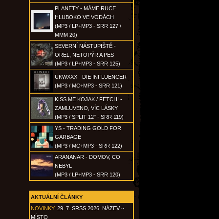
PLANETY - MÁME RUCE
HLUBOKO VE VODÁCH
(MP3 / LP+MP3 - SRR 127 /
MMM 20)
SEVERNÍ NÁSTUPIŠTĚ -
OREL, NETOPÝR A PES
(MP3 / LP+MP3 - SRR 125)
UKWXXX - DIE INFLUENCER
(MP3 / MC+MP3 - SRR 121)
KISS ME KOJAK / FETCH! -
ZAMLUVENO, VÍC LÁSKY
(MP3 / SPLIT 12" - SRR 119)
YS - TRADING GOLD FOR
GARBAGE
(MP3 / MC+MP3 - SRR 122)
ARANANAR - DOMOV, CO
NEBYL
(MP3 / LP+MP3 - SRR 120)
AKTUÁLNÍ ČLÁNKY
NOVINKY:
29. 7. SRSS 2026: NÁZEV ~
MÍSTO