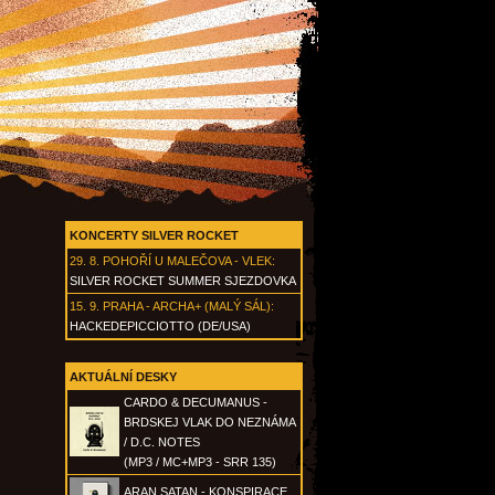
KONCERTY SILVER ROCKET
29. 8.
POHOŘÍ U MALEČOVA - VLEK
:
SILVER ROCKET SUMMER SJEZDOVKA
15. 9.
PRAHA - ARCHA+ (MALÝ SÁL)
:
HACKEDEPICCIOTTO (DE/USA)
AKTUÁLNÍ DESKY
CARDO & DECUMANUS -
BRDSKEJ VLAK DO NEZNÁMA
/ D.C. NOTES
(MP3 / MC+MP3 - SRR 135)
ARAN SATAN - KONSPIRACE