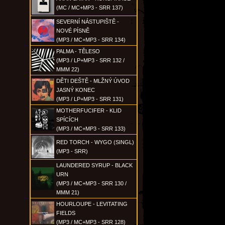
(MC / MC+MP3 - SRR 137)
SEVERNÍ NÁSTUPIŠTĚ -
NOVÉ PÍSNĚ
(MP3 / MC+MP3 - SRR 134)
PALMA - TĚLESO
(MP3 / LP+MP3 - SRR 132 /
MMM 22)
DĚTI DEŠTĚ - MLŽNÝ ÚVOD
JASNÝ KONEC
(MP3 / LP+MP3 - SRR 131)
MOTHERFUCIFER - KLID
SPÍCÍCH
(MP3 / MC+MP3 - SRR 133)
RED TORCH - WYGO (SINGL)
(MP3 - SRR)
LAUNDERED SYRUP - BLACK
URN
(MP3 / MC+MP3 - SRR 130 /
MMM 21)
HOURLOUPE - LEVITATING
FIELDS
(MP3 / MC+MP3 - SRR 128)