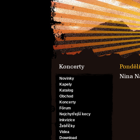
Koncerty
Pondělí
Nina N
Novinky
Kapely
Katalog
Obchod
Koncerty
Fórum
Nejchytřejší kecy
Inkvizice
Žebříčky
Videa
Download