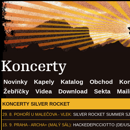
Koncerty
Novinky
Kapely
Katalog
Obchod
Kon
Žebříčky
Videa
Download
Sekta
Mail
KONCERTY SILVER ROCKET
29. 8.
POHOŘÍ U MALEČOVA - VLEK
:
SILVER ROCKET SUMMER S
15. 9.
PRAHA - ARCHA+ (MALÝ SÁL)
:
HACKEDEPICCIOTTO (DE/US