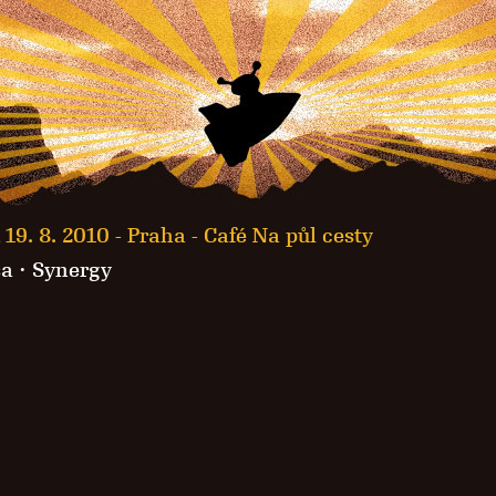
 19. 8. 2010 -
Praha - Café Na půl cesty
sa
·
Synergy