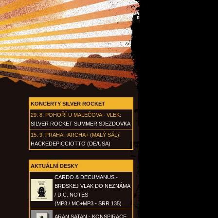
KONCERTY SILVER ROCKET
29. 8.
POHOŘÍ U MALEČOVA - VLEK
:
SILVER ROCKET SUMMER SJEZDOVKA
15. 9.
PRAHA - ARCHA+ (MALÝ SÁL)
:
HACKEDEPICCIOTTO (DE/USA)
AKTUÁLNÍ DESKY
CARDO & DECUMANUS -
BRDSKEJ VLAK DO NEZNÁMA
/ D.C. NOTES
(MP3 / MC+MP3 - SRR 135)
ARAN SATAN - KONSPIRACE