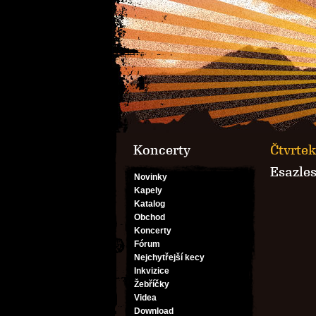
Koncerty
Čtvrtek
Esazle
Novinky
Kapely
Katalog
Obchod
Koncerty
Fórum
Nejchytřejší kecy
Inkvizice
Žebříčky
Videa
Download