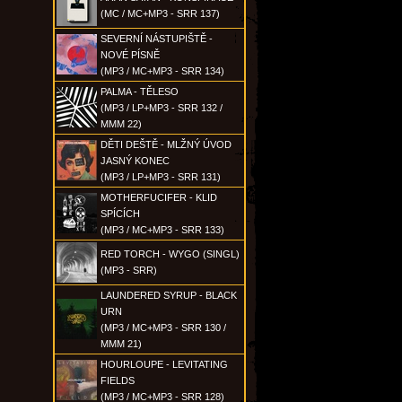
(MC / MC+MP3 - SRR 137)
SEVERNÍ NÁSTUPIŠTĚ -
NOVÉ PÍSNĚ
(MP3 / MC+MP3 - SRR 134)
PALMA - TĚLESO
(MP3 / LP+MP3 - SRR 132 /
MMM 22)
DĚTI DEŠTĚ - MLŽNÝ ÚVOD
JASNÝ KONEC
(MP3 / LP+MP3 - SRR 131)
MOTHERFUCIFER - KLID
SPÍCÍCH
(MP3 / MC+MP3 - SRR 133)
RED TORCH - WYGO (SINGL)
(MP3 - SRR)
LAUNDERED SYRUP - BLACK
URN
(MP3 / MC+MP3 - SRR 130 /
MMM 21)
HOURLOUPE - LEVITATING
FIELDS
(MP3 / MC+MP3 - SRR 128)