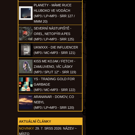
PLANETY - MÁME RUCE
HLUBOKO VE VODÁCH
(MP3 / LP+MP3 - SRR 127 /
MMM 20)
SEVERNÍ NÁSTUPIŠTĚ -
OREL, NETOPÝR A PES
(MP3 / LP+MP3 - SRR 125)
UKWXXX - DIE INFLUENCER
(MP3 / MC+MP3 - SRR 121)
KISS ME KOJAK / FETCH! -
ZAMLUVENO, VÍC LÁSKY
(MP3 / SPLIT 12" - SRR 119)
YS - TRADING GOLD FOR
GARBAGE
(MP3 / MC+MP3 - SRR 122)
ARANANAR - DOMOV, CO
NEBYL
(MP3 / LP+MP3 - SRR 120)
AKTUÁLNÍ ČLÁNKY
NOVINKY:
29. 7. SRSS 2026: NÁZEV ~
MÍSTO