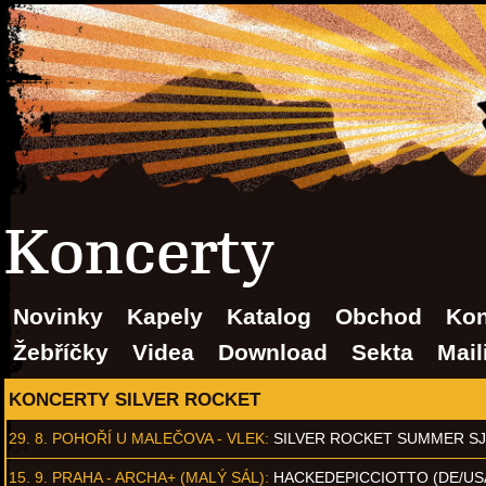
Koncerty
Novinky
Kapely
Katalog
Obchod
Kon
Žebříčky
Videa
Download
Sekta
Mail
KONCERTY SILVER ROCKET
29. 8.
POHOŘÍ U MALEČOVA - VLEK
:
SILVER ROCKET SUMMER S
15. 9.
PRAHA - ARCHA+ (MALÝ SÁL)
:
HACKEDEPICCIOTTO (DE/US