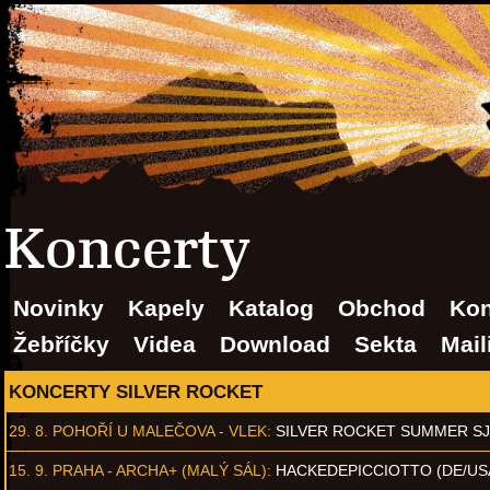
Koncerty
Novinky
Kapely
Katalog
Obchod
Kon
Žebříčky
Videa
Download
Sekta
Mail
KONCERTY SILVER ROCKET
29. 8.
POHOŘÍ U MALEČOVA - VLEK
:
SILVER ROCKET SUMMER S
15. 9.
PRAHA - ARCHA+ (MALÝ SÁL)
:
HACKEDEPICCIOTTO (DE/US