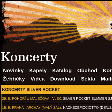
Koncerty
Novinky
Kapely
Katalog
Obchod
Kon
Žebříčky
Videa
Download
Sekta
Mail
KONCERTY SILVER ROCKET
29. 8.
POHOŘÍ U MALEČOVA - VLEK
:
SILVER ROCKET SUMMER S
15. 9.
PRAHA - ARCHA+ (MALÝ SÁL)
:
HACKEDEPICCIOTTO (DE/US