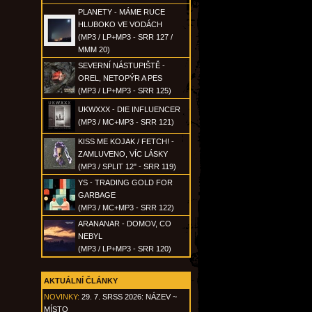
PLANETY - MÁME RUCE
HLUBOKO VE VODÁCH
(MP3 / LP+MP3 - SRR 127 /
MMM 20)
SEVERNÍ NÁSTUPIŠTĚ -
OREL, NETOPÝR A PES
(MP3 / LP+MP3 - SRR 125)
UKWXXX - DIE INFLUENCER
(MP3 / MC+MP3 - SRR 121)
KISS ME KOJAK / FETCH! -
ZAMLUVENO, VÍC LÁSKY
(MP3 / SPLIT 12" - SRR 119)
YS - TRADING GOLD FOR
GARBAGE
(MP3 / MC+MP3 - SRR 122)
ARANANAR - DOMOV, CO
NEBYL
(MP3 / LP+MP3 - SRR 120)
AKTUÁLNÍ ČLÁNKY
NOVINKY:
29. 7. SRSS 2026: NÁZEV ~
MÍSTO