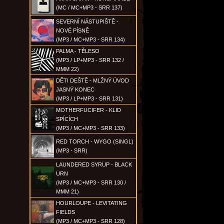
(MC / MC+MP3 - SRR 137)
SEVERNÍ NÁSTUPIŠTĚ -
NOVÉ PÍSNĚ
(MP3 / MC+MP3 - SRR 134)
PALMA - TĚLESO
(MP3 / LP+MP3 - SRR 132 /
MMM 22)
DĚTI DEŠTĚ - MLŽNÝ ÚVOD
JASNÝ KONEC
(MP3 / LP+MP3 - SRR 131)
MOTHERFUCIFER - KLID
SPÍCÍCH
(MP3 / MC+MP3 - SRR 133)
RED TORCH - WYGO (SINGL)
(MP3 - SRR)
LAUNDERED SYRUP - BLACK
URN
(MP3 / MC+MP3 - SRR 130 /
MMM 21)
HOURLOUPE - LEVITATING
FIELDS
(MP3 / MC+MP3 - SRR 128)