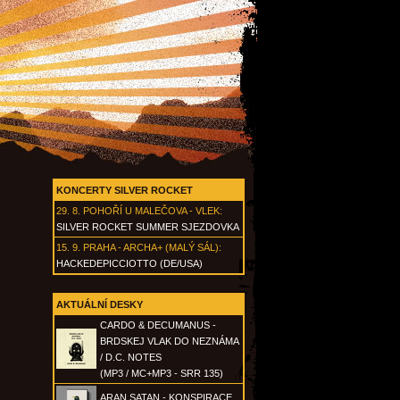
KONCERTY SILVER ROCKET
29. 8.
POHOŘÍ U MALEČOVA - VLEK
:
SILVER ROCKET SUMMER SJEZDOVKA
15. 9.
PRAHA - ARCHA+ (MALÝ SÁL)
:
HACKEDEPICCIOTTO (DE/USA)
AKTUÁLNÍ DESKY
CARDO & DECUMANUS -
BRDSKEJ VLAK DO NEZNÁMA
/ D.C. NOTES
(MP3 / MC+MP3 - SRR 135)
ARAN SATAN - KONSPIRACE