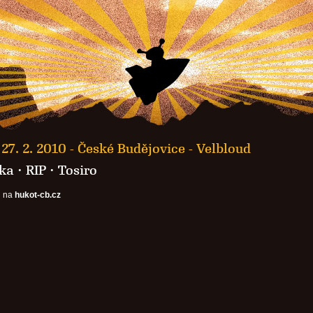
27. 2. 2010 -
České Budějovice - Velbloud
ka · RIP ·
Tosiro
i na
hukot-cb.cz