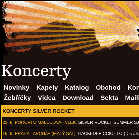
Koncerty
Novinky
Kapely
Katalog
Obchod
Kon
Žebříčky
Videa
Download
Sekta
Mail
KONCERTY SILVER ROCKET
29. 8.
POHOŘÍ U MALEČOVA - VLEK
:
SILVER ROCKET SUMMER S
15. 9.
PRAHA - ARCHA+ (MALÝ SÁL)
:
HACKEDEPICCIOTTO (DE/US